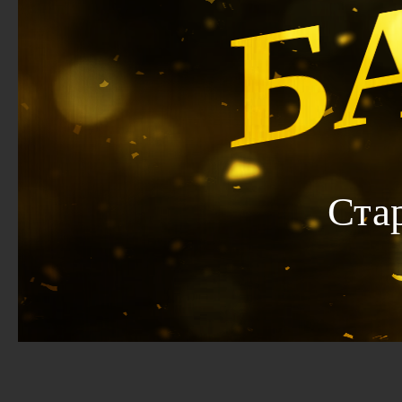
Б
Ста