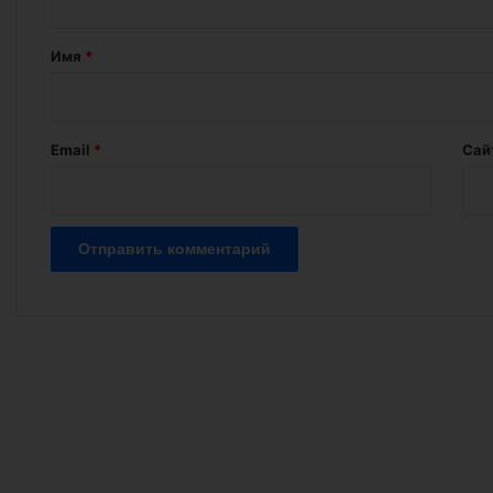
т
а
Имя
*
р
и
й
Email
*
Сай
*