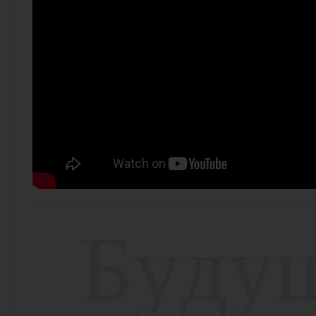
Б
у
д
у