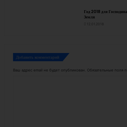
Год 2018 для Господин
Земля
12.01.2018
Добавить комментарий
Ваш адрес email не будет опубликован.
Обязательные поля 
К
о
м
м
е
н