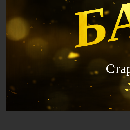
Б
Ста