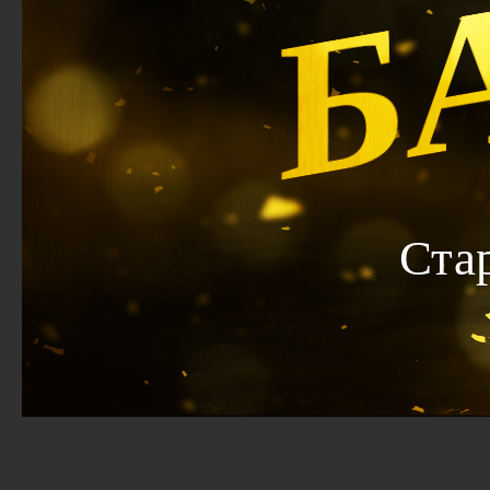
Б
Ста