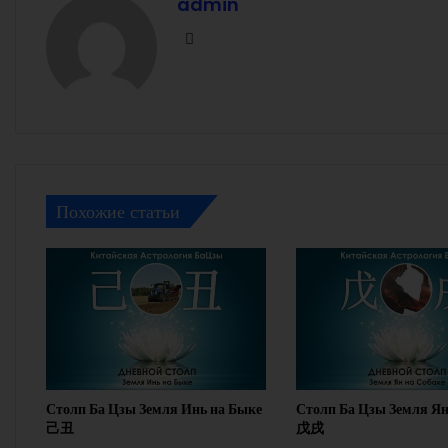
admin
Facebook
Похожие статьи
Столп Ба Цзы Земля Инь на Быке
Столп Ба Цзы Земля Ян
己丑
戊戌