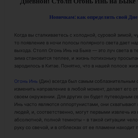
Дневной! Столп Огонь Инь на Быке
Новичкам: как определить свой Дне
Когда вы сталкиваетесь с холодной, суровой зимой, 
то появление в ночи полосы полярного света дает на
выхода. Столп Огонь Инь на Быке — это луч света в т
зима становится теплее, и жизнь потихоньку просыпае
зародилось в Китае. Понятно, что в нашей полосе жиз
Огонь Инь
(Дин) всегда был самым соблазнительным с
изменить направление в любой момент, делает его о
своем окружении. Для других он будет путеводным с
Инь часто являются оппортунистами, они схватывают 
людей, и, соответственно, могут первыми извлечь из 
абсолютной, полной темноты – в такой ситуации чел
руку со свечой, и в отблесках от ее пламени находит 