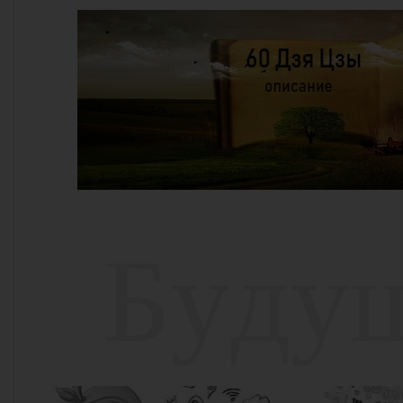
Б
у
д
у