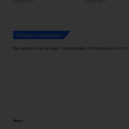
25.12.2017
20.12.2017
Добавить комментарий
Ваш адрес email не будет опубликован.
Обязательные поля 
К
о
м
м
е
н
т
а
Имя
*
р