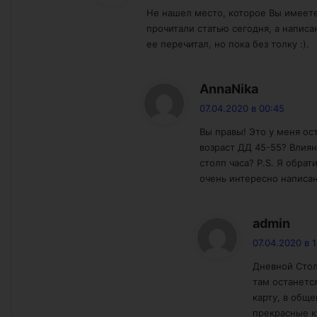
Не нашел место, которое Вы имеете
прочитали статью сегодня, а написан
ее перечитал, но пока без толку :).
:
AnnaNika
07.04.2020 в 00:45
Вы правы! Это у меня ос
возраст ДД 45-55? Влиян
столп часа? P.S. Я обрат
очень интересно написан
:
admin
07.04.2020 в 1
Дневной Стол
там останетс
карту, в обще
прекрасные к