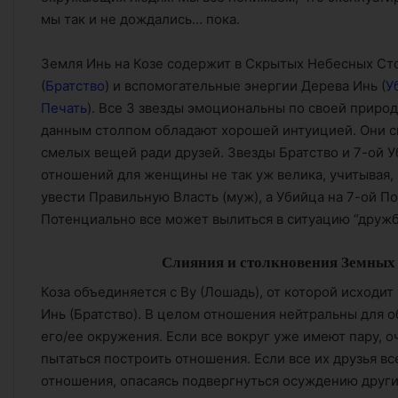
мы так и не дождались… пока.
Земля Инь на Козе содержит в Скрытых Небесных С
(
Братство
) и вспомогательные энергии Дерева Инь (
У
Печать
). Все 3 звезды эмоциональны по своей природ
данным столпом обладают хорошей интуицией. Они 
смелых вещей ради друзей. Звезды Братство и 7-ой У
отношений для женщины не так уж велика, учитывая,
увести Правильную Власть (муж), а Убийца на 7-ой П
Потенциально все может вылиться в ситуацию “дружб
Слияния и столкновения Земных 
Коза объединяется с Ву (Лошадь), от которой исходит
Инь (Братство). В целом отношения нейтральны для о
его/ее окружения. Если все вокруг уже имеют пару, о
пытаться построить отношения. Если все их друзья вс
отношения, опасаясь подвергнуться осуждению други