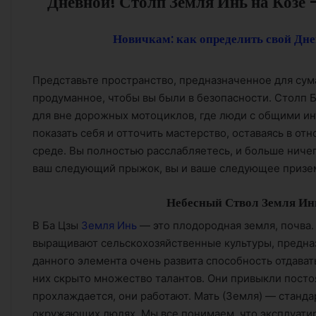
Дневной! Столп Земля Инь на Козе
Новичкам: как определить свой Дне
Представьте пространство, предназначенное для су
продуманное, чтобы вы были в безопасности. Столп Б
для вне дорожных мотоциклов, где люди с общими и
показать себя и отточить мастерство, оставаясь в о
среде. Вы полностью расслабляетесь, и больше ничег
ваш следующий прыжок, вы и ваше следующее призе
Небесный Ствол Земля Инь
В Ба Цзы
Земля Инь
— это плодородная земля, почва.
выращивают сельскохозяйственные культуры, предна
данного элемента очень развита способность отдавать
них скрыто множество талантов. Они привыкли постоя
прохлаждается, они работают. Мать (Земля) — станд
окружающих людях. Мы все понимаем, что эксплуатир