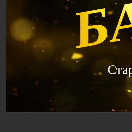
Б
Ста