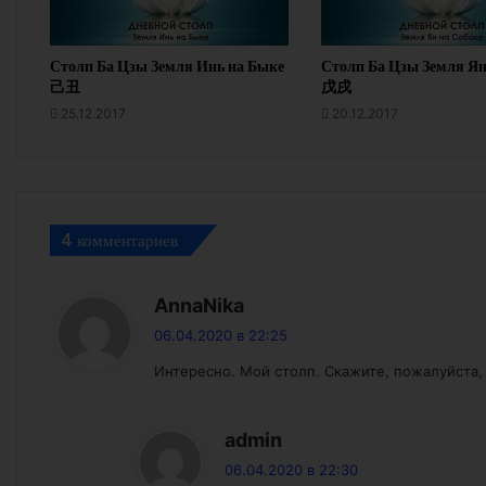
Столп Ба Цзы Земля Инь на Быке
Столп Ба Цзы Земля Ян
己丑
戊戌
25.12.2017
20.12.2017
4 комментариев
:
AnnaNika
06.04.2020 в 22:25
Интересно. Мой столп. Скажите, пожалуйста, ч
:
admin
06.04.2020 в 22:30