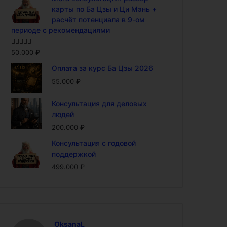
карты по Ба Цзы и Ци Мэнь +
расчёт потенциала в 9-ом
периоде с рекомендациями
Оценка
5.00
50.000
₽
из 5
Оплата за курс Ба Цзы 2026
55.000
₽
Консультация для деловых
людей
200.000
₽
Консультация с годовой
поддержкой
499.000
₽
OksanaL