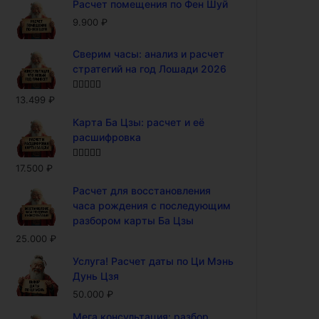
Расчет помещения по Фен Шуй
9.900
₽
Сверим часы: анализ и расчет
стратегий на год Лошади 2026
Оценка
5.00
13.499
₽
из 5
Карта Ба Цзы: расчет и её
расшифровка
Оценка
5.00
17.500
₽
из 5
Расчет для восстановления
часа рождения с последующим
разбором карты Ба Цзы
25.000
₽
Услуга! Расчет даты по Ци Мэнь
Дунь Цзя
50.000
₽
Мега консультация: разбор