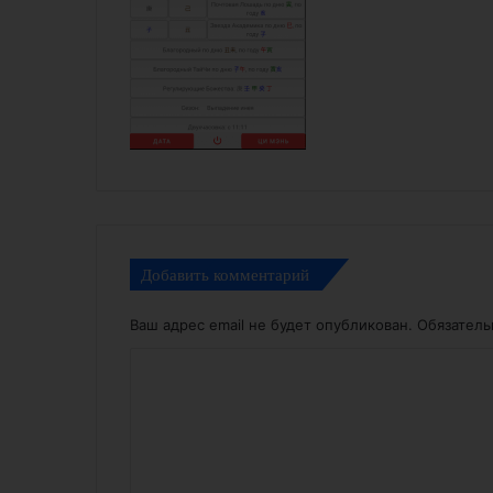
Добавить комментарий
Ваш адрес email не будет опубликован.
Обязател
К
о
м
м