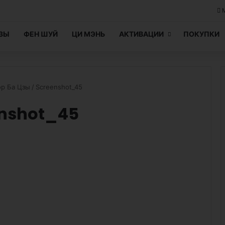
ЦЗЫ
ФЕН ШУЙ
ЦИ МЭНЬ
АКТИВАЦИИ
ПОКУПКИ
ор Ба Цзы
/
Screenshot_45
enshot_45