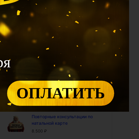
1.990
₽
Калькулятор 12 Дворцов: проф
модуль (доступ на год)
2.400
₽
Калькулятор Ци Мэнь: проф
модуль (доступ на год)
4.800
₽
ря
Калькулятор "Совместимость
по Ба Цзы" (доступ на год)
4.800
₽
ОПЛАТИТЬ
Калькулятор БаЦзы:
включенность карты в 9-ый
период (доступ на год)
5.000
₽
Повторные консультации по
натальной карте
8.500
₽