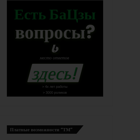
Есть БаЦзы
вопросы?
место
ответов
здесь!
> 4х лет работы
> 3000 роликов
Платные возможности “ТМ”