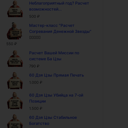
Неблагоприятный год? Расчет
возможностей...
500
₽
Мастер-класс "Расчет
Согревания Денежной Звезды"
Оценка
5.00
550
₽
из 5
Расчет Вашей Миссии по
системе Ба Цзы
790
₽
60 Дзя Цзы Прямая Печать
1.000
₽
60 Дзя Цзы Убийца на 7-ой
Позиции
1.500
₽
60 Дзя Цзы Стабильное
Богатство