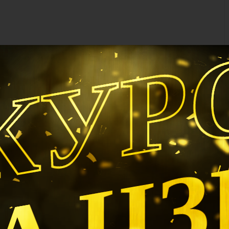
КУР
А Ц