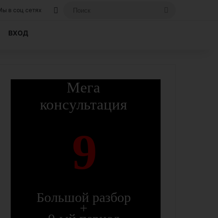
Вход, если вы уже регистрировались на
Поиск
Мы в соц сетях
ВХОД
Мега
консультация
9
Большой разбор
+