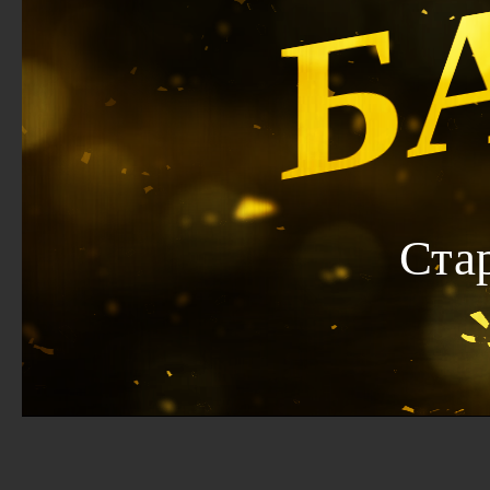
Б
Ста