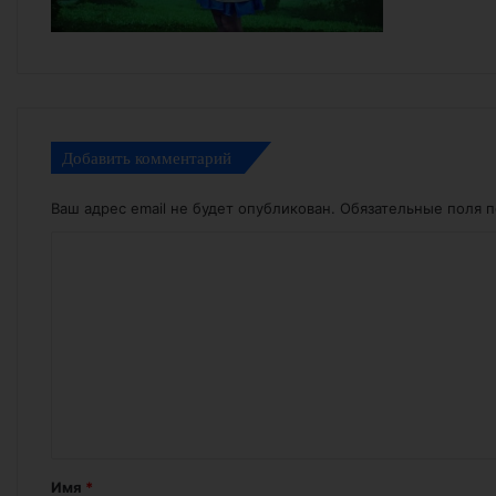
Добавить комментарий
Ваш адрес email не будет опубликован.
Обязательные поля 
К
о
м
м
е
н
т
а
Имя
*