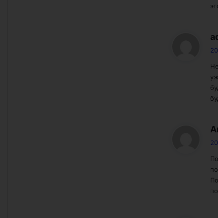
эт
a
20
Не
уж
бу
бу
A
20
По
по
По
по