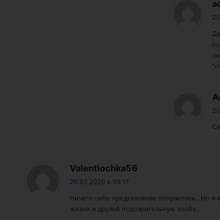
a
20
Да
го
лю
“с
A
20
Сп
:
Valentiochka56
20.03.2020 в 00:17
Ничего себе предсказание получилось…Но я в
жизни и друзей подозрительную особу…