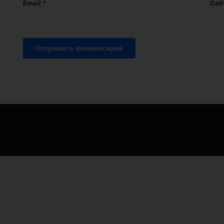
й
Email
*
Сай
*