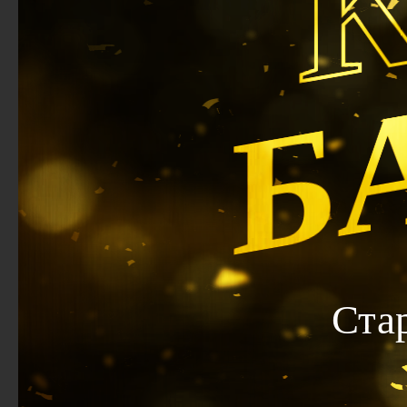
Б
Ста