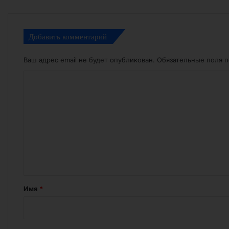
Добавить комментарий
Ваш адрес email не будет опубликован.
Обязательные поля 
К
о
м
м
е
н
т
а
Имя
*
р
и