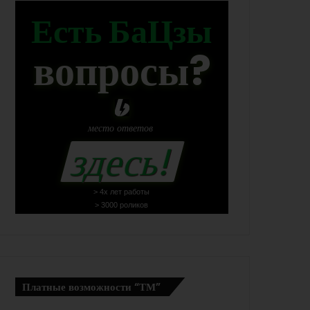
Есть БаЦзы
вопросы?
место
ответов
здесь!
> 4х лет работы
> 3000 роликов
Платные возможности “ТМ”