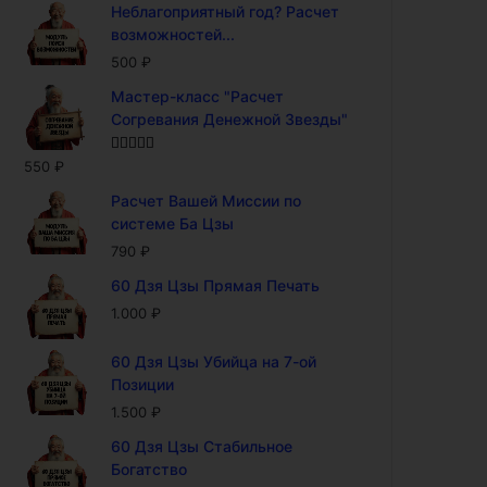
Неблагоприятный год? Расчет
возможностей...
500
₽
Мастер-класс "Расчет
Согревания Денежной Звезды"
Оценка
5.00
550
₽
из 5
Расчет Вашей Миссии по
системе Ба Цзы
790
₽
60 Дзя Цзы Прямая Печать
1.000
₽
60 Дзя Цзы Убийца на 7-ой
Позиции
1.500
₽
60 Дзя Цзы Стабильное
Богатство