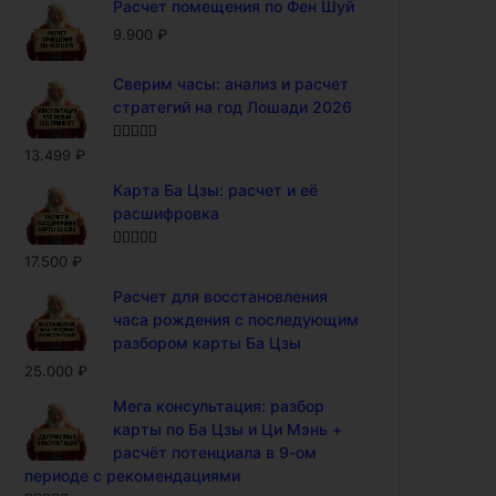
Расчет помещения по Фен Шуй
9.900
₽
Сверим часы: анализ и расчет
стратегий на год Лошади 2026
Оценка
5.00
13.499
₽
из 5
Карта Ба Цзы: расчет и её
расшифровка
Оценка
5.00
17.500
₽
из 5
Расчет для восстановления
часа рождения с последующим
разбором карты Ба Цзы
25.000
₽
Мега консультация: разбор
карты по Ба Цзы и Ци Мэнь +
расчёт потенциала в 9-ом
периоде с рекомендациями