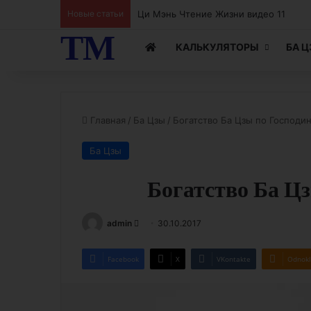
Новые статьи
Ци Мэнь Чтение Жизни видео 11
ТМ
КАЛЬКУЛЯТОРЫ
БА 
Главная
/
Ба Цзы
/
Богатство Ба Цзы по Господин
Ба Цзы
Богатство Ба Цз
Send
admin
30.10.2017
an
email
Facebook
X
VKontakte
Odnokl