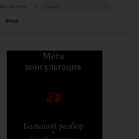
Вход, если вы уже регистрировались на
Поиск
Мы в соц сетях
ВХОД
Мега
консультация
9
Большой разбор
+