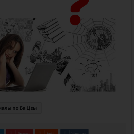
алы по Ба Цзы
n
Pinterest
Reddit
VKontakte