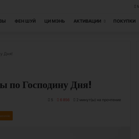
ЦЗЫ
ФЕН ШУЙ
ЦИ МЭНЬ
АКТИВАЦИИ
ПОКУПКИ
у Дня!
ы по Господину Дня!
5
6 856
2 минут(ы) на прочтение
assniki