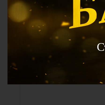
Как вы уже заметили, все 10 знаков предст
шанс есть у каждого. Для некоторых это буд
Надеюсь, это небольшое исследование не п
Если статья “Богатство Ба Цзы” оказалась д
С
комментарий.
По ма
Б
у
д