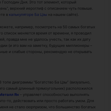
ое Господин Дня. Это тот элемент, который
День”, верхний иероглиф с описанием чуть повыше.
ете в
калькуляторе Ба Цзы
на нашем сайте).
можете, например, посмотреть на 50 самых богатых
то список меняется время от времени, я проводил
й, правда мне не удалось учесть, так как их дату
дии (и это вам на заметку, будущие миллионеры –
ьные и слабые стороны, рекомендую не открывать
В топе диаграммы “Богатство Ба Цзы” (визуально,
это самый длинный прямоугольник) расположился
Металл Ян
– управляет способностью выполнять
что-то, действовать или просто работать умом. Для
меня не стало сюрпризом, что большинство богатых