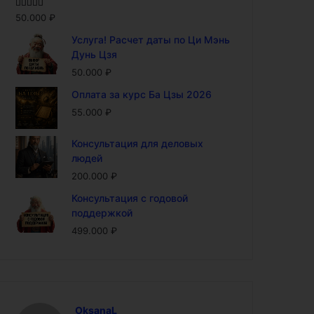
Оценка
5.00
50.000
₽
из 5
Услуга! Расчет даты по Ци Мэнь
Дунь Цзя
50.000
₽
Оплата за курс Ба Цзы 2026
55.000
₽
Консультация для деловых
людей
200.000
₽
Консультация с годовой
поддержкой
499.000
₽
OksanaL