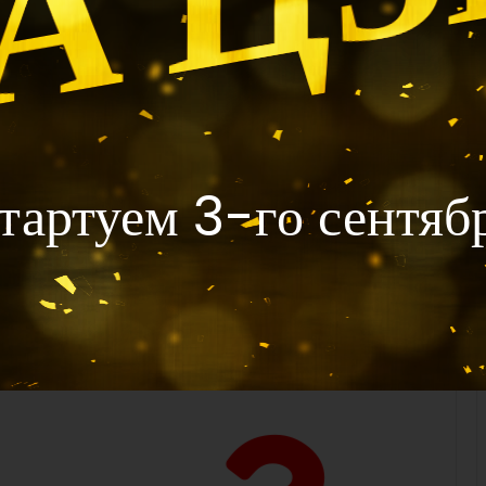
авлены в списке 50-ти самых богатых людей, поэтому
ет легко, а кому-то придется потрудиться.
еревернуло все ваши планы.
ля вас полезной — оставьте, пожалуйста,
тартуем 3-го сентяб
териалам Кевина Чана, прекрасного мастера Ба Цзы.
у
щ
е
е