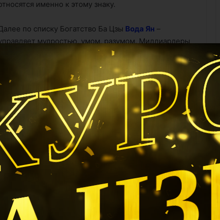
относятся именно к этому знаку.
КУР
Далее по списку Богатство Ба Цзы
Вода Ян
–
управляет мудростью, умом, разумом. Миллиардеры
не могут быть глупыми.
Такие же показатели у Элемента
Земля Ян
–
стойчивостью. Владея миллиардами, нужно уметь их
лем.
А Ц
вляет мудростью, но особого рода. Как правило,
 другим людям стать умными — великий миллиардер
я все грамотные консультанты по бизнесу,
еры и т.д.).
дним из вышеперечисленных, то вы уже гораздо
м, кто не попал в список счастливчиков, возможно,