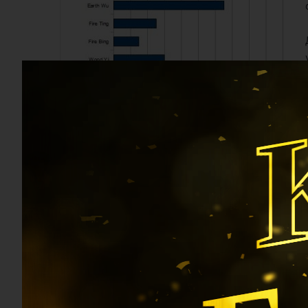
управляет стабильностью, спокойствием, у
сохранять, иначе впереди ждет много проб
Б
С небольшим отрывом идет
Вода Инь
– упра
человек с таким Господином Дня помогает
оказывает помощь другим (сюда же относятс
анализаторы темы
карта Ба Цзы
, бизнес-трен
Итак, если ваш Господин Дня совпадает с о
ближе к богатству, чем другие ;). Остальны
повезет в следующей жизни!! (Шутка.)