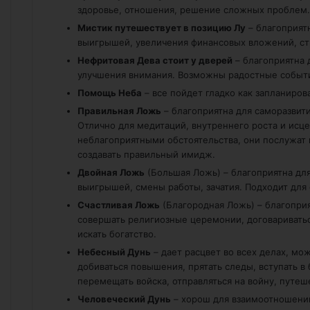
здоровье, отношения, решение сложных проблем.
Мистик путешествует в позицию Лу
– благоприят
выигрышей, увеличения финансовых вложений, ст
Нефритовая Дева стоит у дверей
– благоприятна 
улучшения внимания. Возможны радостные событ
Помощь Неба
– все пойдет гладко как запланиров
Правильная Ложь
– благоприятна для саморазвити
Отлично для медитаций, внутреннего роста и исц
неблагоприятными обстоятельства, они послужат 
создавать правильный имидж.
Двойная Ложь
(Большая Ложь) – благоприятна для
выигрышей, смены работы, зачатия. Подходит для 
Счастливая Ложь
(Благородная Ложь) – благопри
совершать религиозные церемонии, договариватьс
искать богатство.
Небесный Дунь
– дает расцвет во всех делах, мо
добиваться повышения, прятать следы, вступать в
перемещать войска, отправляться на войну, путеш
Человеческий Дунь
– хорош для взаимоотношений