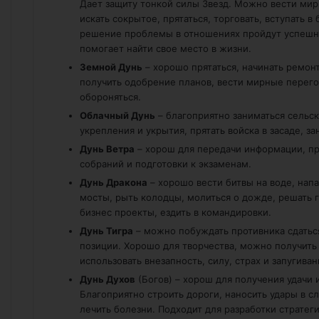
Дает защиту тонкой силы Звезд. Можно вести мир
искать сокрытое, прятаться, торговать, вступать 
решение проблемы в отношениях пройдут успешно
помогает найти свое место в жизни.
Земной Дунь
– хорошо прятаться, начинать ремон
получить одобрение планов, вести мирные перегов
обороняться.
Облачный Дунь
– благоприятно заниматься сельск
укрепления и укрытия, прятать войска в засаде, 
Дунь Ветра
– хорош для передачи информации, пр
собраний и подготовки к экзаменам.
Дунь Дракона
– хорошо вести битвы на воде, напа
мосты, рыть колодцы, молиться о дожде, решать 
бизнес проекты, ездить в командировки.
Дунь Тигра
– можно побуждать противника сдаться
позиции. Хорошо для творчества, можно получить 
использовать внезапность, силу, страх и запугиван
Дунь Духов
(Богов) – хорош для получения удачи 
Благоприятно строить дороги, наносить удары в 
лечить болезни. Подходит для разработки стратеги