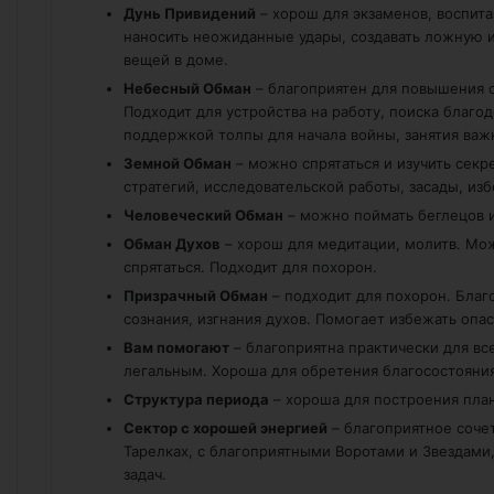
Дунь Привидений
– хорош для экзаменов, воспит
наносить неожиданные удары, создавать ложную 
вещей в доме.
Небесный Обман
– благоприятен для повышения с
Подходит для устройства на работу, поиска благо
поддержкой толпы для начала войны, занятия важ
Земной Обман
– можно спрятаться и изучить секр
стратегий, исследовательской работы, засады, изб
Человеческий Обман
– можно поймать беглецов 
Обман Духов
– хорош для медитации, молитв. Мо
спрятаться. Подходит для похорон.
Призрачный Обман
– подходит для похорон. Благ
сознания, изгнания духов. Помогает избежать опас
Вам помогают
– благоприятна практически для вс
легальным. Хороша для обретения благосостояния
Структура периода
– хороша для построения план
Сектор с хорошей энергией
– благоприятное соче
Тарелках, с благоприятными Воротами и Звездами
задач.