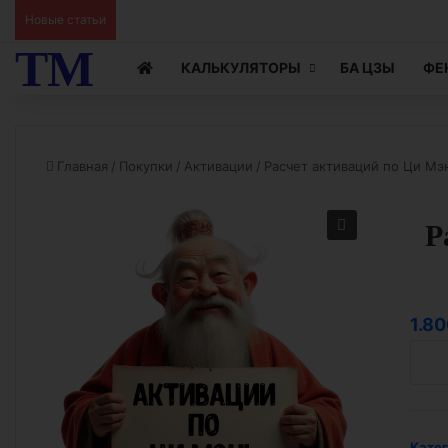
Новые статьи
Ци Мэнь Чтение Жизни видео 15
ТМ
КАЛЬКУЛЯТОРЫ
БА ЦЗЫ
ФЕ
Главная
/
Покупки
/
Активации
/
Расчет активаций по Ци Мэн
Р
1.8
Колич
товар
Расче
актив
по
Кате