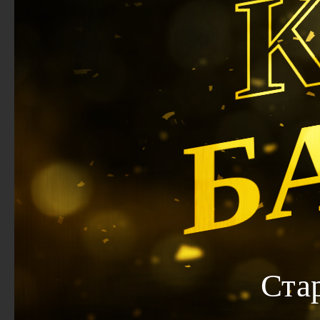
Б
Ста