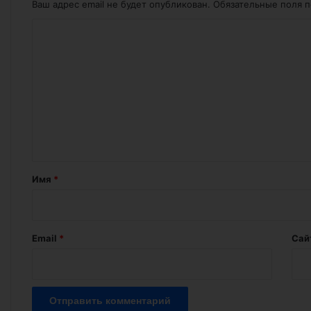
Ваш адрес email не будет опубликован.
Обязательные поля 
К
о
м
м
е
н
т
а
Имя
*
р
и
й
Email
*
Сай
*