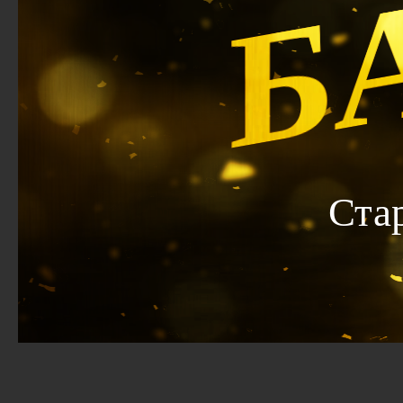
Б
Ста