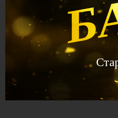
Б
Ста