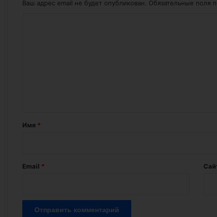
Ваш адрес email не будет опубликован.
Обязательные поля 
К
о
м
м
е
н
т
а
Имя
*
р
и
й
Email
*
Сай
*