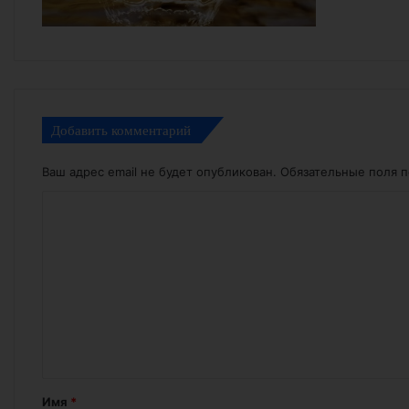
Добавить комментарий
Ваш адрес email не будет опубликован.
Обязательные поля 
К
о
м
м
е
н
т
а
Имя
*