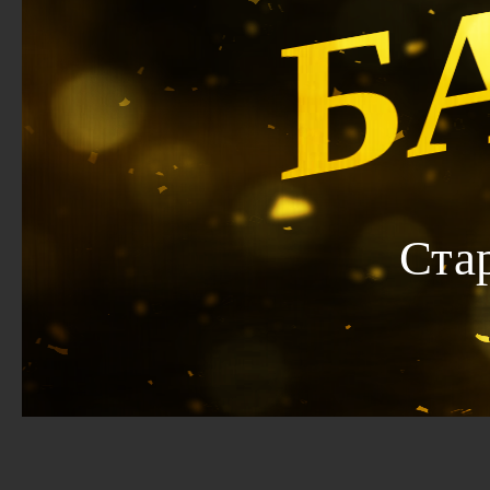
Б
Ста