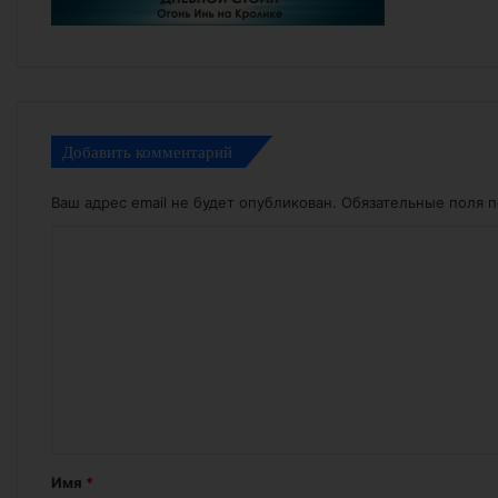
Добавить комментарий
Ваш адрес email не будет опубликован.
Обязательные поля 
К
о
м
м
е
н
т
а
Имя
*