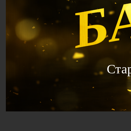
Б
Ста