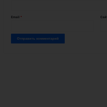
р
и
й
Email
*
Сай
*