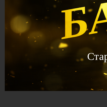
Б
Ста