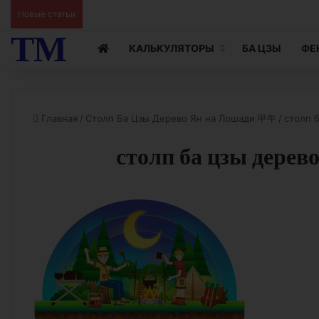
Ци Мэнь Чтение Жизни видео 15
Новые статьи
ТМ
КАЛЬКУЛЯТОРЫ
БА ЦЗЫ
ФЕ
Главная
/
Столп Ба Цзы Дерево Ян на Лошади 甲午
/
столп 
столп ба цзы дерев