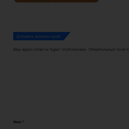
Добавить комментарий
Ваш адрес email не будет опубликован.
Обязательные поля 
К
о
м
м
е
н
т
а
Имя
*
р