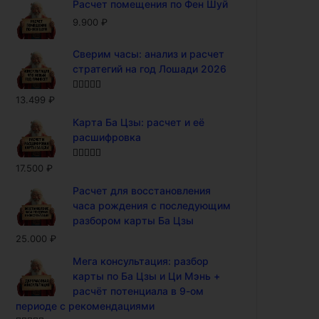
Расчет помещения по Фен Шуй
9.900
₽
Сверим часы: анализ и расчет
стратегий на год Лошади 2026
Оценка
5.00
13.499
₽
из 5
Карта Ба Цзы: расчет и её
расшифровка
Оценка
5.00
17.500
₽
из 5
Расчет для восстановления
часа рождения с последующим
разбором карты Ба Цзы
25.000
₽
Мега консультация: разбор
карты по Ба Цзы и Ци Мэнь +
расчёт потенциала в 9-ом
периоде с рекомендациями