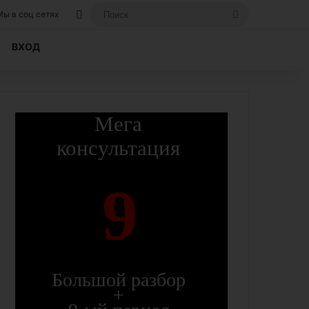
Вход, если вы уже регистрировались на
Поиск
Мы в соц сетях
ВХОД
Мега
консультация
9
Большой разбор
+