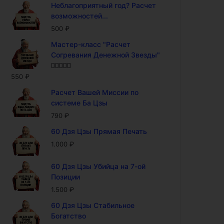
Неблагоприятный год? Расчет
возможностей...
500
₽
Мастер-класс "Расчет
Согревания Денежной Звезды"
Оценка
5.00
550
₽
из 5
Расчет Вашей Миссии по
системе Ба Цзы
790
₽
60 Дзя Цзы Прямая Печать
1.000
₽
60 Дзя Цзы Убийца на 7-ой
Позиции
1.500
₽
60 Дзя Цзы Стабильное
Богатство