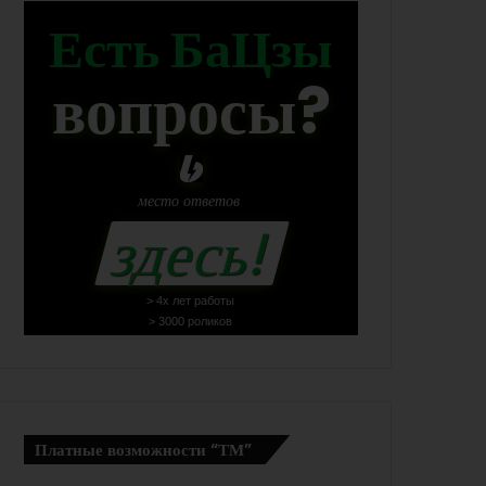
Есть БаЦзы
вопросы?
место
ответов
здесь!
> 4х лет работы
> 3000 роликов
Платные возможности “ТМ”