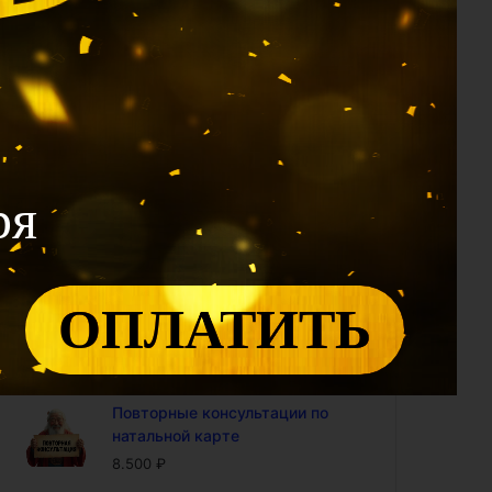
1.990
₽
Калькулятор 12 Дворцов: проф
модуль (доступ на год)
2.400
₽
Калькулятор Ци Мэнь: проф
модуль (доступ на год)
4.800
₽
ря
Калькулятор "Совместимость
по Ба Цзы" (доступ на год)
4.800
₽
ОПЛАТИТЬ
Калькулятор БаЦзы:
включенность карты в 9-ый
период (доступ на год)
5.000
₽
Повторные консультации по
натальной карте
8.500
₽