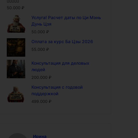
Оценка
5.00
50.000
₽
из 5
Услуга! Расчет даты по Ци Мэнь
Дунь Цзя
50.000
₽
Оплата за курс Ба Цзы 2026
55.000
₽
Консультация для деловых
людей
200.000
₽
Консультация с годовой
поддержкой
499.000
₽
Ирина