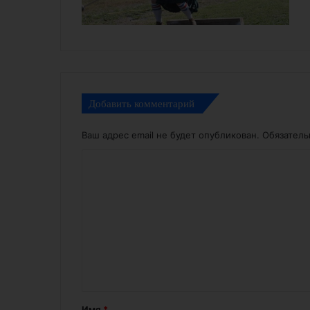
Добавить комментарий
Ваш адрес email не будет опубликован.
Обязател
К
о
м
м
е
н
т
а
Имя
*