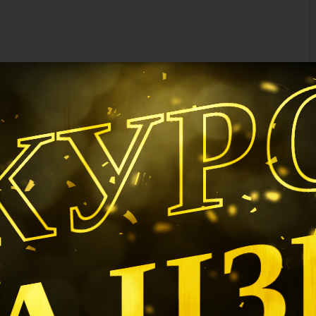
КУР
А Ц