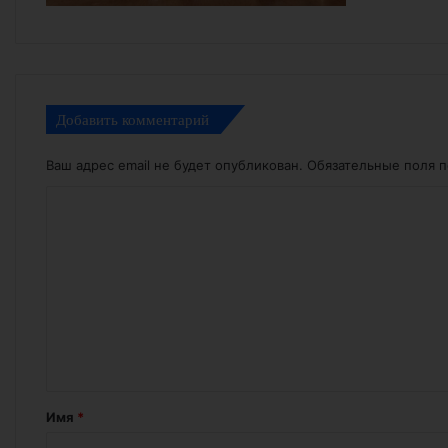
Добавить комментарий
Ваш адрес email не будет опубликован.
Обязательные поля 
К
о
м
м
е
н
т
а
Имя
*
р