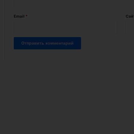
и
й
Email
*
Сай
*