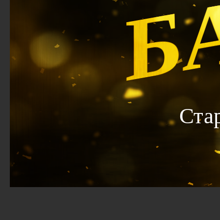
Б
Ста