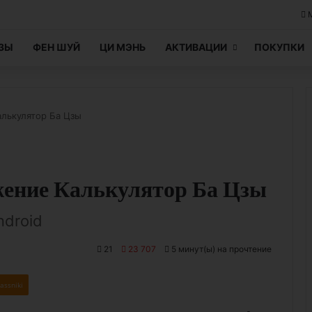
ЦЗЫ
ФЕН ШУЙ
ЦИ МЭНЬ
АКТИВАЦИИ
ПОКУПКИ
лькулятор Ба Цзы
жение Калькулятор Ба Цзы
ndroid
21
23 707
5 минут(ы) на прочтение
assniki