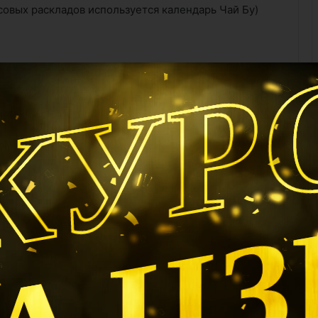
совых раскладов используется календарь Чай Бу)
КУР
ю или загрузке ваших карт
новых.
ли 12, то будет рассчитана текущая дата и время.
ы на текущий час.
А Ц
сохранением и загрузкой карт
место и т.д., вам, возможно захочется сохранить
все по новой. Это возможно на страничке