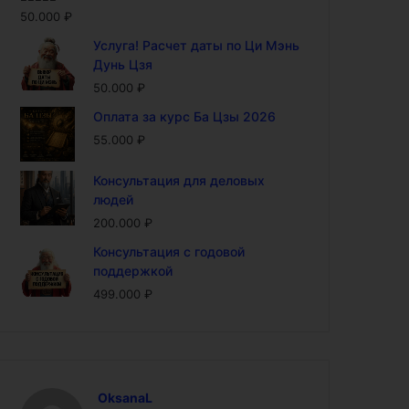
Оценка
5.00
50.000
₽
из 5
Услуга! Расчет даты по Ци Мэнь
Дунь Цзя
50.000
₽
Оплата за курс Ба Цзы 2026
55.000
₽
Консультация для деловых
людей
200.000
₽
Консультация с годовой
поддержкой
499.000
₽
OksanaL