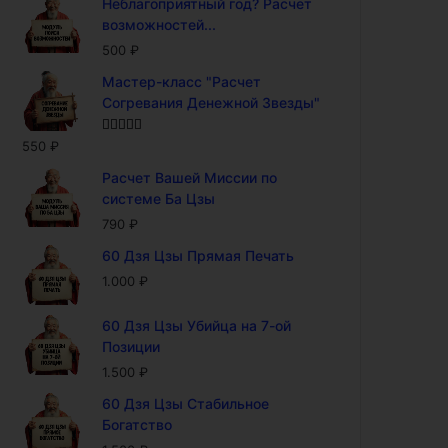
Неблагоприятный год? Расчет
возможностей...
500
₽
Мастер-класс "Расчет
Согревания Денежной Звезды"
Оценка
5.00
550
₽
из 5
Расчет Вашей Миссии по
системе Ба Цзы
790
₽
60 Дзя Цзы Прямая Печать
1.000
₽
60 Дзя Цзы Убийца на 7-ой
Позиции
1.500
₽
60 Дзя Цзы Стабильное
Богатство