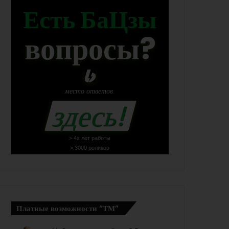
Есть БаЦзы
вопросы?
место
ответов
здесь!
> 4х лет работы
> 3000 роликов
Платные возможности “ТМ”