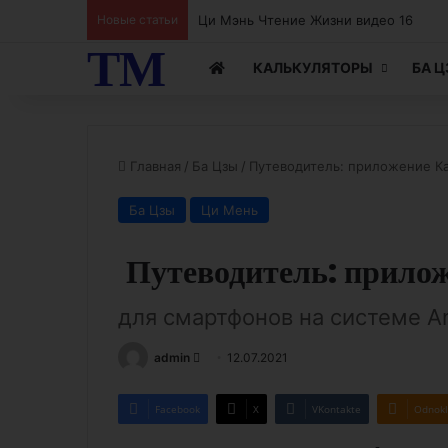
Новые статьи
ТМ
КАЛЬКУЛЯТОРЫ
БА 
Главная
/
Ба Цзы
/
Путеводитель: приложение Ка
Ба Цзы
Ци Мень
Путеводитель: прило
для смартфонов на системе A
Send
admin
12.07.2021
an
email
Facebook
X
VKontakte
Odnokl