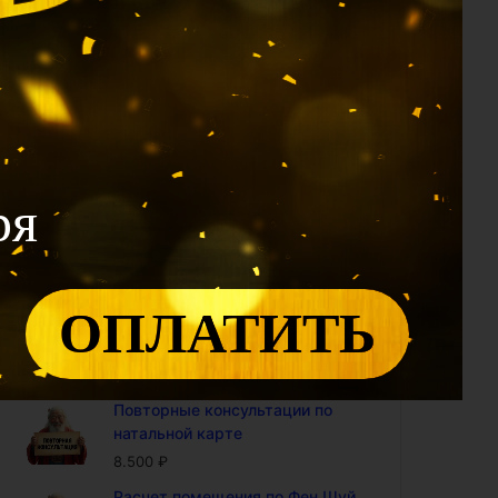
1.990
₽
Калькулятор 12 Дворцов: проф
модуль (доступ на год)
2.400
₽
Калькулятор Ци Мэнь: проф
модуль (доступ на год)
4.800
₽
ря
Калькулятор "Совместимость
по Ба Цзы" (доступ на год)
4.800
₽
Калькулятор БаЦзы:
ОПЛАТИТЬ
включенность карты в 9-ый
период (доступ на год)
5.000
₽
Повторные консультации по
натальной карте
8.500
₽
Расчет помещения по Фен Шуй