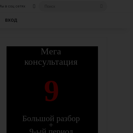
Вход, если вы уже регистрировались на
Поиск
Мы в соц сетях
ВХОД
Мега
консультация
9
Большой разбор
+
9-ый период