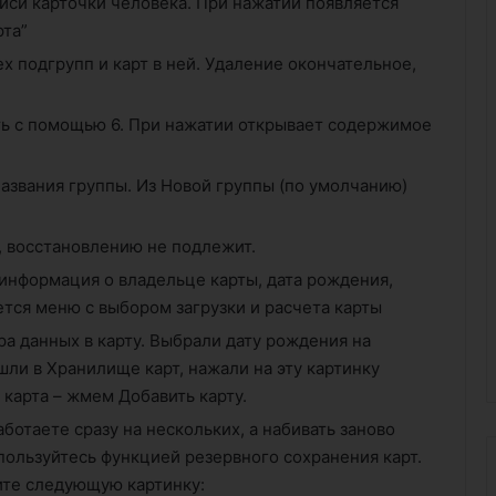
писи карточки человека. При нажатии появляется
рта”
ех подгрупп и карт в ней. Удаление окончательное,
ть с помощью 6. При нажатии открывает содержимое
названия группы. Из Новой группы (по умолчанию)
, восстановлению не подлежит.
информация о владельце карты, дата рождения,
тся меню с выбором загрузки и расчета карты
а данных в карту. Выбрали дату рождения на
ли в Хранилище карт, нажали на эту картинку
 карта – жмем Добавить карту.
ботаете сразу на нескольких, а набивать заново
спользуйтесь функцией резервного сохранения карт.
ите следующую картинку: