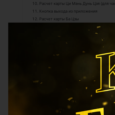
Расчет карты Ци Мэнь Дунь Цзя (для ча
Кнопка выхода из приложения
Расчет карты Ба Цзы
Переход к Хранилищу карт – сохранени
Сброс всех данных для удобного ввода 
Если не вводить данные, а сразу нажать 10 и
Это удобно, если нужно посмотреть расклад
Б
Рассмотрим работу с 
После того, как вы выбрали дату рождения, 
свои труды, чтобы не набирать каждый раз 
“Хранилище карт”: