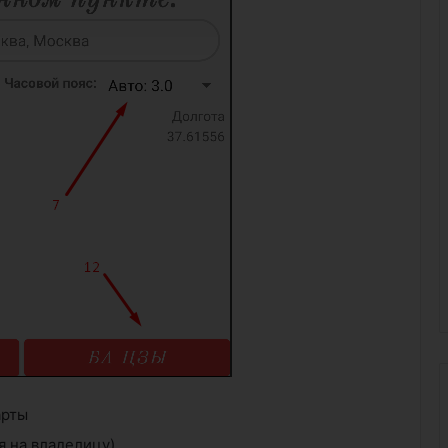
арты
я на владелицу)