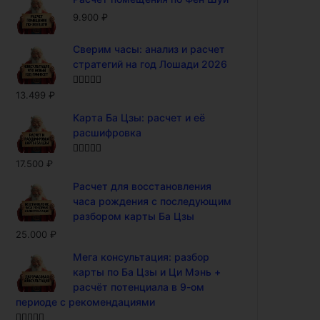
9.900
₽
Сверим часы: анализ и расчет
стратегий на год Лошади 2026
Оценка
5.00
13.499
₽
из 5
Карта Ба Цзы: расчет и её
расшифровка
Оценка
5.00
17.500
₽
из 5
Расчет для восстановления
часа рождения с последующим
разбором карты Ба Цзы
25.000
₽
Мега консультация: разбор
карты по Ба Цзы и Ци Мэнь +
расчёт потенциала в 9-ом
периоде с рекомендациями