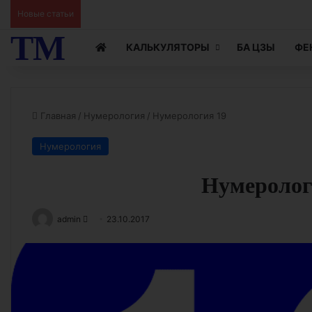
Новые статьи
Ци Мэнь Чтение Жизни видео 15
ТМ
КАЛЬКУЛЯТОРЫ
БА ЦЗЫ
ФЕ
Главная
/
Нумерология
/
Нумерология 19
Нумерология
Нумеролог
Send
admin
23.10.2017
an
email