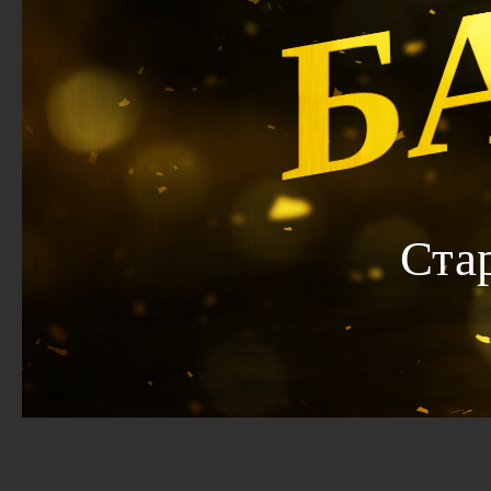
Б
Ста