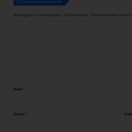
Добавить комментарий
Ваш адрес email не будет опубликован.
Обязательные поля 
К
о
м
м
е
н
т
а
Имя
*
р
и
й
Email
*
Сай
*