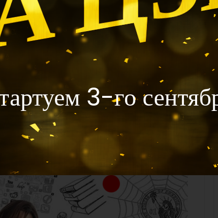
му что у него есть потенциал стать драгоценным
 становится самым прочным элементом. Мягкость
 Таким людям важно чувствовать себя любимыми,
ны, так как они могут затянуть вас в свои
тартуем 3-го сентяб
у
щ
е
е