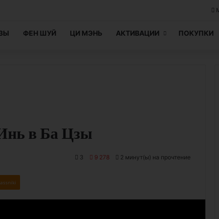
ЦЗЫ
ФЕН ШУЙ
ЦИ МЭНЬ
АКТИВАЦИИ
ПОКУПКИ
Инь в Ба Цзы
3
9 278
2 минут(ы) на прочтение
assniki