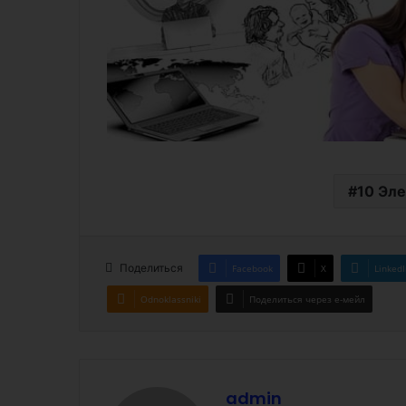
10 Эл
Поделиться
Facebook
X
LinkedI
Odnoklassniki
Поделиться через е-мейл
admin