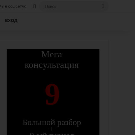
Вход, если вы уже регистрировались на
Поиск
Мы в соц сетях
ВХОД
Мега
консультация
9
Большой разбор
+