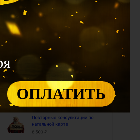
1.990
₽
Калькулятор 12 Дворцов: проф
модуль (доступ на год)
2.400
₽
Калькулятор Ци Мэнь: проф
модуль (доступ на год)
4.800
₽
ря
Калькулятор "Совместимость
по Ба Цзы" (доступ на год)
4.800
₽
ОПЛАТИТЬ
Калькулятор БаЦзы:
включенность карты в 9-ый
период (доступ на год)
5.000
₽
Повторные консультации по
натальной карте
8.500
₽