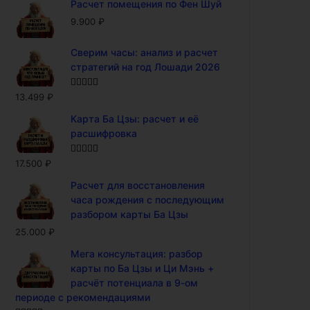
Расчет помещения по Фен Шуй
9.900
₽
Сверим часы: анализ и расчет
стратегий на год Лошади 2026
Оценка
5.00
13.499
₽
из 5
Карта Ба Цзы: расчет и её
расшифровка
Оценка
5.00
17.500
₽
из 5
Расчет для восстановления
часа рождения с последующим
разбором карты Ба Цзы
25.000
₽
Мега консультация: разбор
карты по Ба Цзы и Ци Мэнь +
расчёт потенциала в 9-ом
периоде с рекомендациями