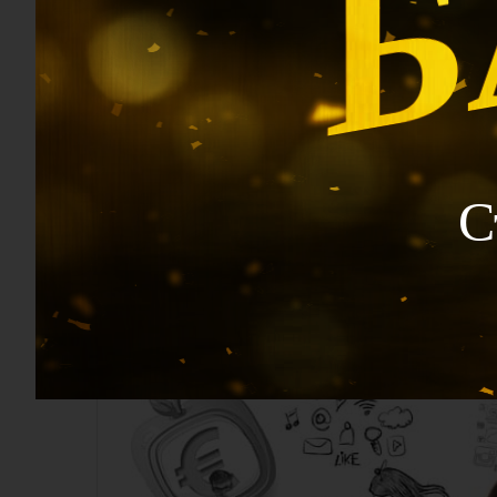
Резюме:
Лично я называю Металл Инь алмазом, пото
камнем. Стоит ему отбросить чувства, и он
ему придает эмоциональная привязанность.
обожаемыми и защищенными. Будьте осторож
эмоциональные сети.
С
Б
у
д