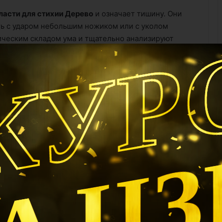
ласти для стихии Дерево
и означает тишину. Они
КУР
ть с ударом небольшим ножиком или с уколом
ическим складом ума и тщательно анализируют
х и уязвимых натур проявлять осторожность при
твиях до самого последнего момента, что делает
 – нибудь видели фильм, в котором злодей в конце
браз – они будут хвастаться своими достижениями
А Ц
Это настоящий катализатор. Вода не производится, а
лизатором этого влечения является Синь. Он
ласованность между собой, и в результате создается
заходит о чувствах, Металл Инь сливается с
ьность формируются главным образом на основании
ть эти события самому (способен учиться на