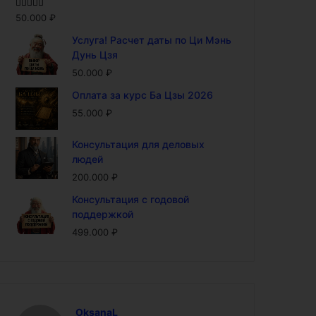
Оценка
5.00
50.000
₽
из 5
Услуга! Расчет даты по Ци Мэнь
Дунь Цзя
50.000
₽
Оплата за курс Ба Цзы 2026
55.000
₽
Консультация для деловых
людей
200.000
₽
Консультация с годовой
поддержкой
499.000
₽
OksanaL