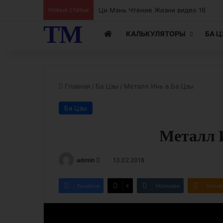
Ци Мэнь Чтение Жизни видео 15
Новые статьи
ТМ
КАЛЬКУЛЯТОРЫ
БА 
Главная
/
Ба Цзы
/
Металл Инь в Ба Цзы
Ба Цзы
Металл 
Send
admin
13.02.2018
an
email
Facebook
X
VKontakte
Odnokl