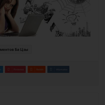
ементов Ба Цзы
n
Pinterest
Reddit
VKontakte