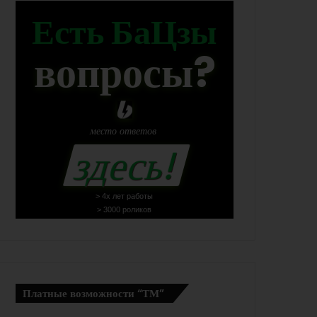
Есть БаЦзы
вопросы?
место
ответов
здесь!
> 4х лет работы
> 3000 роликов
Платные возможности “ТМ”