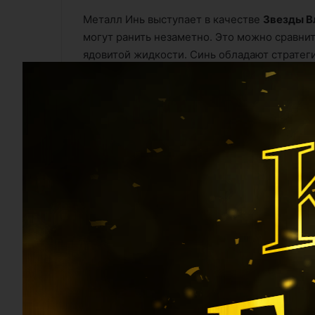
Металл Инь выступает в качестве
Звезды В
могут ранить незаметно. Это можно сравни
ядовитой жидкости. Синь обладают стратег
каждое действие. Жизнь научила этих мягки
каждом шаге. Они не сообщают о своих дейс
их скрытными и неумолимыми. Если вы когда
описывает свои планы, то этот тот самый о
только после их безупречного исполнения.
Б
Металл Инь –
Звезда Ресурсов для Воды
. 
скорее сливается с себе подобными, и ката
собирает идеи вместе, обеспечивает их сог
что-то новое. Он как хамелеон, когда речь 
действительностью. Мудрость и эмоционал
опыта других людей, ему не нужно пережива
ошибках других людей).