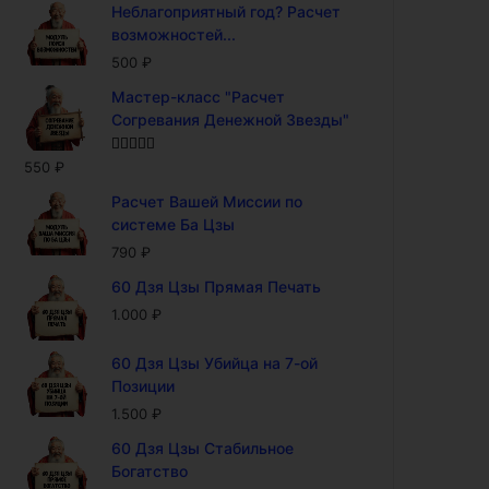
Неблагоприятный год? Расчет
возможностей...
500
₽
Мастер-класс "Расчет
Согревания Денежной Звезды"
Оценка
5.00
550
₽
из 5
Расчет Вашей Миссии по
системе Ба Цзы
790
₽
60 Дзя Цзы Прямая Печать
1.000
₽
60 Дзя Цзы Убийца на 7-ой
Позиции
1.500
₽
60 Дзя Цзы Стабильное
Богатство