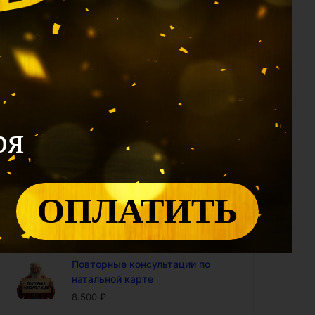
1.990
₽
Калькулятор 12 Дворцов: проф
модуль (доступ на год)
2.400
₽
Калькулятор Ци Мэнь: проф
модуль (доступ на год)
4.800
₽
ря
Калькулятор "Совместимость
по Ба Цзы" (доступ на год)
4.800
₽
ОПЛАТИТЬ
Калькулятор БаЦзы:
включенность карты в 9-ый
период (доступ на год)
5.000
₽
Повторные консультации по
натальной карте
8.500
₽