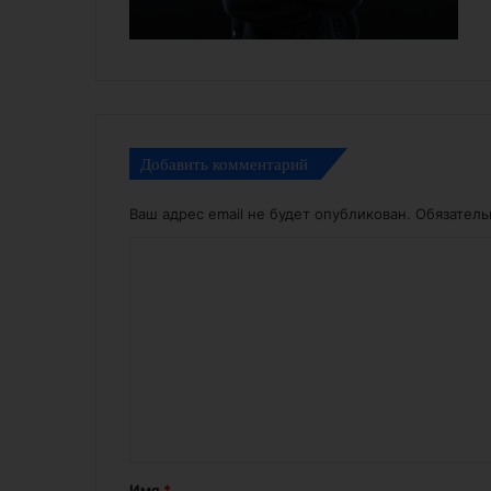
Добавить комментарий
Ваш адрес email не будет опубликован.
Обязател
К
о
м
м
е
н
т
а
Имя
*