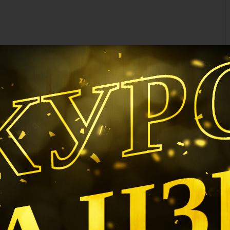
КУР
А Ц