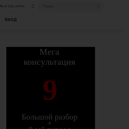
Вход, если вы уже регистрировались на
Поиск
Мы в соц сетях
ВХОД
Мега
консультация
9
Большой разбор
+