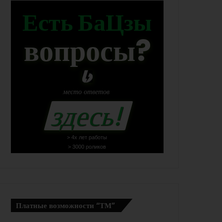
Есть БаЦзы
вопросы?
место
ответов
здесь!
> 4х лет работы
> 3000 роликов
Платные возможности “ТМ”