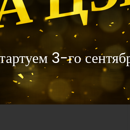
тартуем 3-го сентяб