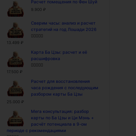
Расчет помещения по Фен Шуй
9.900
₽
Сверим часы: анализ и расчет
стратегий на год Лошади 2026
Оценка
5.00
13.499
₽
из 5
Карта Ба Цзы: расчет и её
расшифровка
Оценка
5.00
17.500
₽
из 5
Расчет для восстановления
часа рождения с последующим
разбором карты Ба Цзы
25.000
₽
Мега консультация: разбор
карты по Ба Цзы и Ци Мэнь +
расчёт потенциала в 9-ом
периоде с рекомендациями