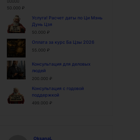
Оценка
5.00
50.000
₽
из 5
Услуга! Расчет даты по Ци Мэнь
Дунь Цзя
50.000
₽
Оплата за курс Ба Цзы 2026
55.000
₽
Консультация для деловых
людей
200.000
₽
Консультация с годовой
поддержкой
499.000
₽
OksanaL