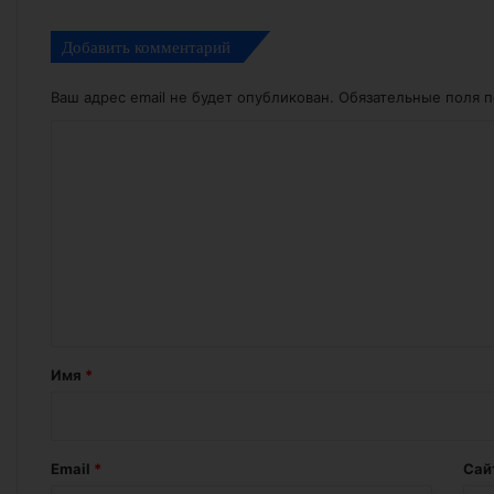
Добавить комментарий
Ваш адрес email не будет опубликован.
Обязательные поля 
К
о
м
м
е
н
т
а
Имя
*
р
и
й
Email
*
Сай