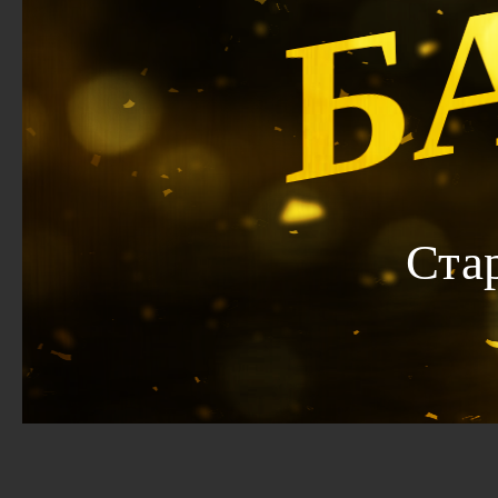
Б
Ста