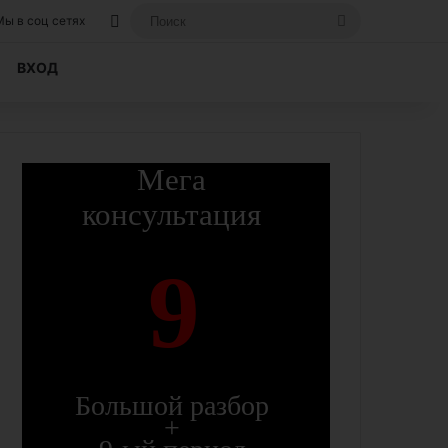
Вход, если вы уже регистрировались на
Поиск
Мы в соц сетях
ВХОД
Мега
консультация
9
Большой разбор
+