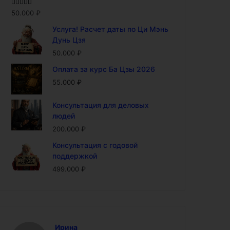
Оценка
5.00
50.000
₽
из 5
Услуга! Расчет даты по Ци Мэнь
Дунь Цзя
50.000
₽
Оплата за курс Ба Цзы 2026
55.000
₽
Консультация для деловых
людей
200.000
₽
Консультация с годовой
поддержкой
499.000
₽
Ирина