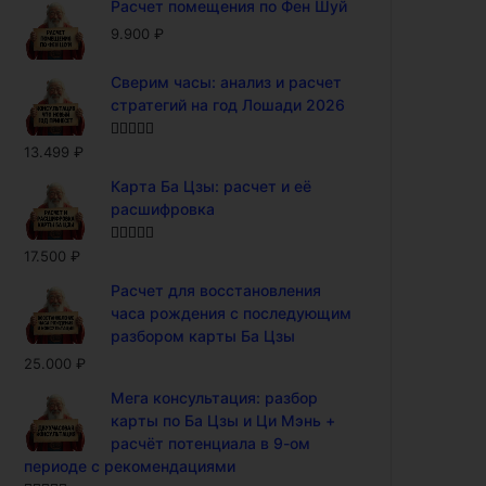
Расчет помещения по Фен Шуй
9.900
₽
Сверим часы: анализ и расчет
стратегий на год Лошади 2026
Оценка
5.00
13.499
₽
из 5
Карта Ба Цзы: расчет и её
расшифровка
Оценка
5.00
17.500
₽
из 5
Расчет для восстановления
часа рождения с последующим
разбором карты Ба Цзы
25.000
₽
Мега консультация: разбор
карты по Ба Цзы и Ци Мэнь +
расчёт потенциала в 9-ом
периоде с рекомендациями