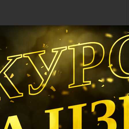
КУР
А Ц