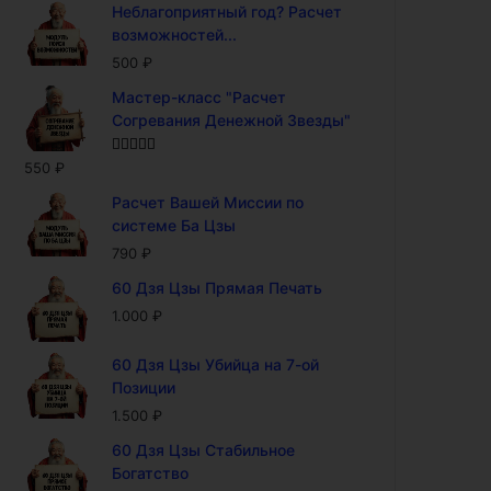
Неблагоприятный год? Расчет
возможностей...
500
₽
Мастер-класс "Расчет
Согревания Денежной Звезды"
Оценка
5.00
550
₽
из 5
Расчет Вашей Миссии по
системе Ба Цзы
790
₽
60 Дзя Цзы Прямая Печать
1.000
₽
60 Дзя Цзы Убийца на 7-ой
Позиции
1.500
₽
60 Дзя Цзы Стабильное
Богатство