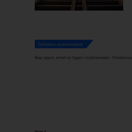
Добавить комментарий
Ваш адрес email не будет опубликован.
Обязател
К
о
м
м
е
н
т
а
Имя
*