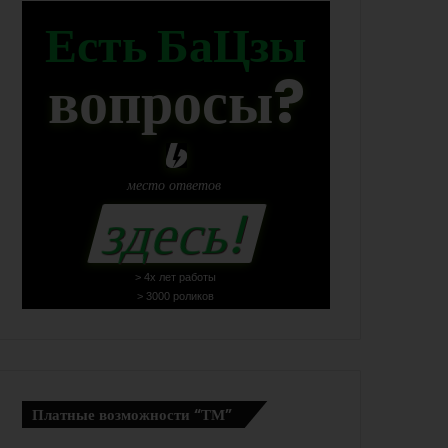
Есть БаЦзы
вопросы?
место
ответов
здесь!
> 4х лет работы
> 3000 роликов
Платные возможности “ТМ”