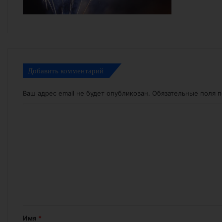
Добавить комментарий
Ваш адрес email не будет опубликован.
Обязательные поля 
К
о
м
м
е
н
т
а
Имя
*