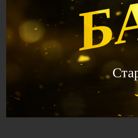
Б
Ста