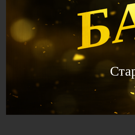
Б
Ста