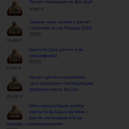
Расчет помещения по Фен Шуй
9.900
₽
Сверим часы: анализ и расчет
стратегий на год Лошади 2026
Оценка
5.00
13.499
₽
из 5
Карта Ба Цзы: расчет и её
расшифровка
Оценка
5.00
17.500
₽
из 5
Расчет для восстановления
часа рождения с последующим
разбором карты Ба Цзы
25.000
₽
Мега консультация: разбор
карты по Ба Цзы и Ци Мэнь +
расчёт потенциала в 9-ом
периоде с рекомендациями