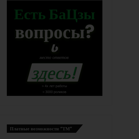
Есть БаЦзы
вопросы?
место
ответов
здесь!
> 4х лет работы
> 3000 роликов
Платные возможности “ТМ”