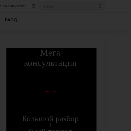
Вход, если вы уже регистрировались на
Поиск
Мы в соц сетях
ВХОД
Мега
консультация
9
Большой разбор
+