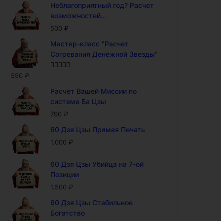
Неблагоприятный год? Расчет
возможностей...
500
₽
Мастер-класс "Расчет
Согревания Денежной Звезды"
Оценка
5.00
550
₽
из 5
Расчет Вашей Миссии по
системе Ба Цзы
790
₽
60 Дзя Цзы Прямая Печать
1.000
₽
60 Дзя Цзы Убийца на 7-ой
Позиции
1.500
₽
60 Дзя Цзы Стабильное
Богатство