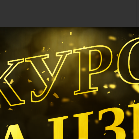
КУР
А Ц