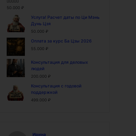
Оценка
5.00
50.000
₽
из 5
Услуга! Расчет даты по Ци Мэнь
Дунь Цзя
50.000
₽
Оплата за курс Ба Цзы 2026
55.000
₽
Консультация для деловых
людей
200.000
₽
Консультация с годовой
поддержкой
499.000
₽
Ирина