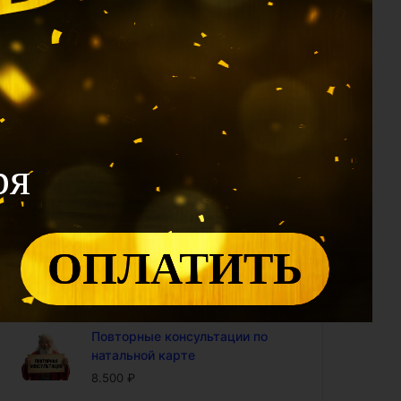
1.990
₽
Калькулятор 12 Дворцов: проф
модуль (доступ на год)
2.400
₽
Калькулятор Ци Мэнь: проф
модуль (доступ на год)
4.800
₽
ря
Калькулятор "Совместимость
по Ба Цзы" (доступ на год)
4.800
₽
ОПЛАТИТЬ
Калькулятор БаЦзы:
включенность карты в 9-ый
период (доступ на год)
5.000
₽
Повторные консультации по
натальной карте
8.500
₽