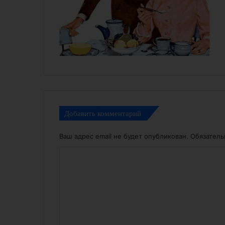
Добавить комментарий
Ваш адрес email не будет опубликован.
Обязател
К
о
м
м
е