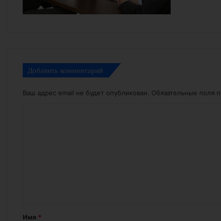
Добавить комментарий
Ваш адрес email не будет опубликован.
Обязательные поля 
К
о
м
м
е
н
т
а
Имя
*