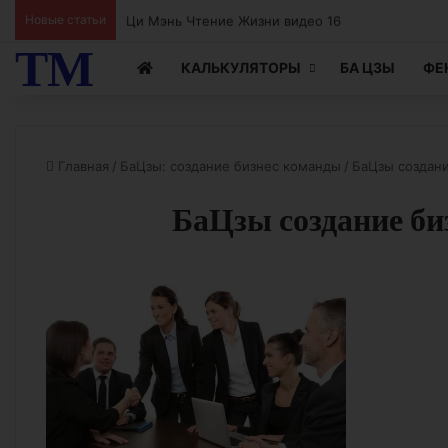
Ци Мэнь Чтение Жизни видео 15
Новые статьи
ТМ
КАЛЬКУЛЯТОРЫ
БА ЦЗЫ
ФЕ
Главная
/
БаЦзы: создание бизнес команды
/
БаЦзы создан
БаЦзы создание би