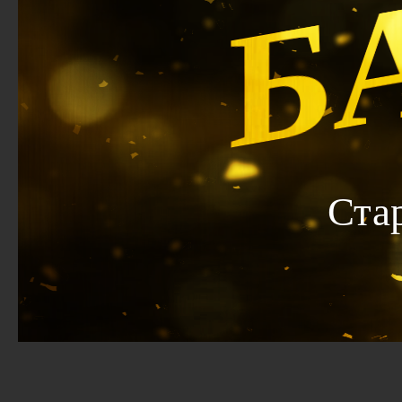
Б
Ста