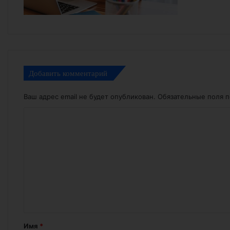
Добавить комментарий
Ваш адрес email не будет опубликован.
Обязательные поля 
К
о
м
м
е
н
т
а
Имя
*