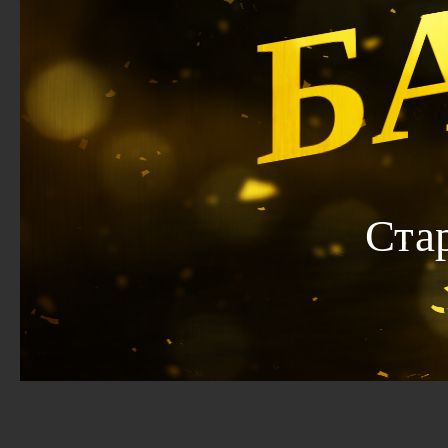
Б
Ста