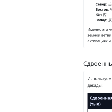
Север:
壬 
Восток:
甲
Юг:
丙 — 
Запад:
庚 
Именно эти ч
земной ветви
активациях и
Сдвоенны
Используе
декады:
Сдвоенная
(тыл)