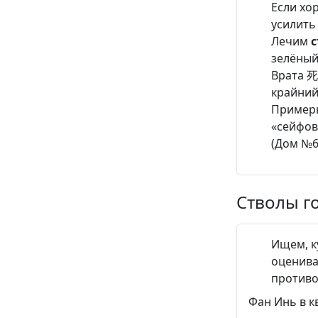
Если х
усилит
Лечим
с
зелёный
Врата 死
крайний
Примеры
«сейфов
(Дом №6
Стволы г
Ищем, к
оценива
противо
Фан Инь в к