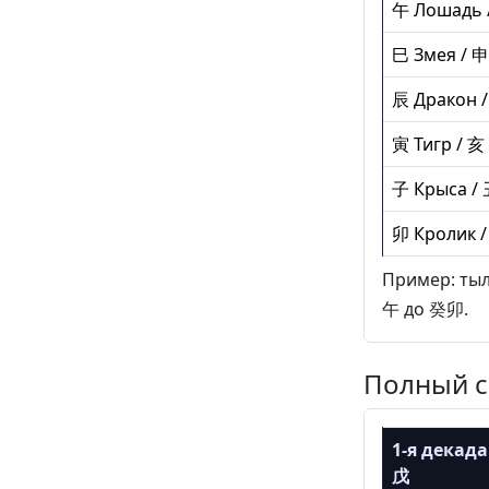
午 Лошадь 
巳 Змея / 
辰 Дракон /
寅 Тигр / 亥
子 Крыса / 
卯 Кролик /
Пример: тыл
午 до 癸卯.
Полный с
1-я декада
戊