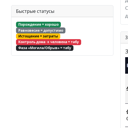
Д
С
Быстрые статусы
д
Порождение = хорошо
Равновесие = допустимо
Истощение = затраты
3
Контроль дома → человека = табу
Фаза «Могила/Обрыв» = табу
3