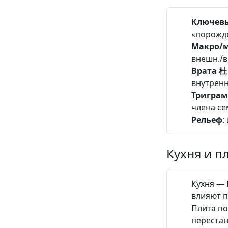
Ключев
«порожде
Макро/
внешн./в
Врата 杜
внутрен
Тригра
члена се
Рельеф
:
Кухня и п
Кухня — 
влияют п
Плита по
перестан