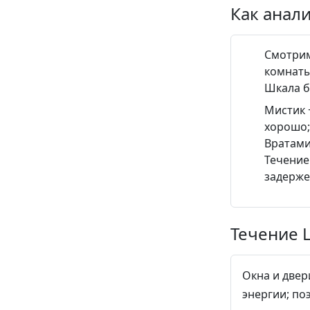
Как анал
Смотри
комнаты
Шкала б
Мистик 
хорошо
Вратами
Течение
задерже
Течение 
Окна и двер
энергии; по