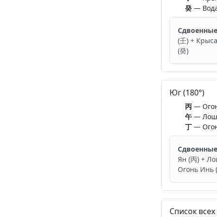
癸
— Вод
Сдвоенные
(壬) + Крыса
(癸)
Юг (180°)
丙
— Огон
午
— Лош
丁
— Ого
Сдвоенные
Ян (丙) + Ло
Огонь Инь 
Список всех