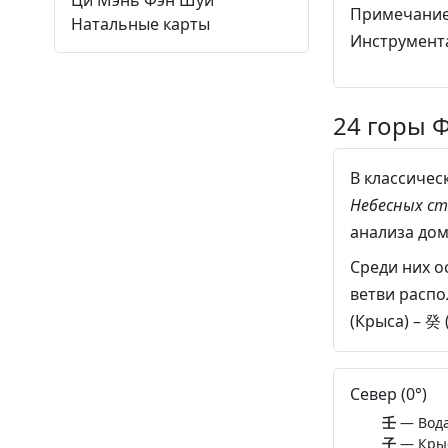
Ци Мэнь
Фэн Шуй
Примечание:
Натальные карты
Инструмента
24 горы 
В классичес
Небесных с
анализа дом
Среди них о
ветви распо
(Крыса)
–
癸 
Север (0°)
壬
— Вода
子
— Кры