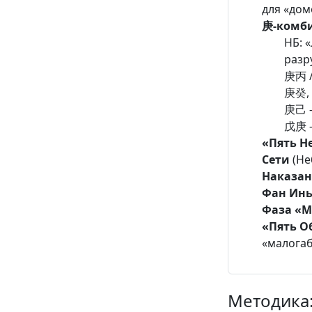
для «дом
庚-комб
НБ: 
разр
庚丙 /
庚癸, 
庚己 —
戊庚 —
«Пять Н
Сети
(Не
Наказан
Фан Ин
Фаза «
«Пять 
«малогаб
Методика: