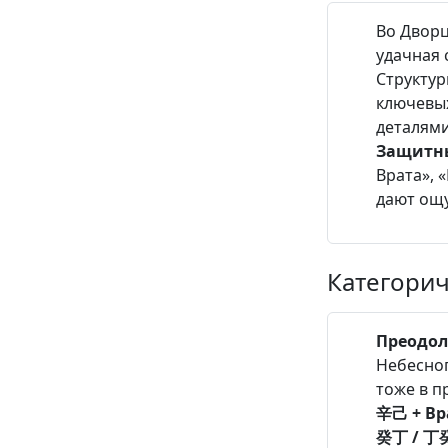
Во Дворц
удачная 
Структу
ключевых
деталями
Защитны
Врата», 
дают ощу
Категорич
Преодол
Небесног
тоже в п
辛己 + Вр
癸丁 / 丁