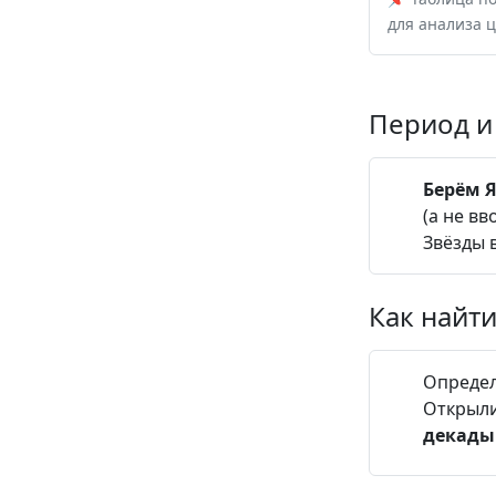
для анализа ц
Период и
Берём 
(а не вв
Звёзды 
Как найт
Определ
Открыли
декады 