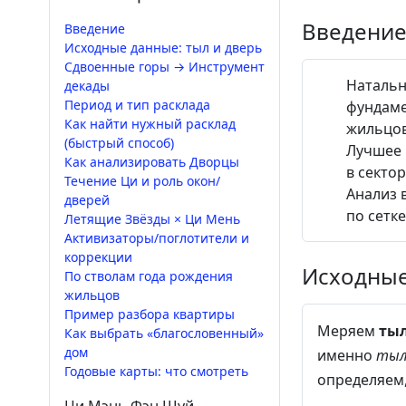
Введение
Введение
Исходные данные: тыл и дверь
Сдвоенные горы → Инструмент
Натальн
декады
Период и тип расклада
фундаме
Как найти нужный расклад
жильцов
(быстрый способ)
Лучшее
Как анализировать Дворцы
в секто
Течение Ци и роль окон/
Анализ 
дверей
по сетке
Летящие Звёзды × Ци Мень
Активизаторы/поглотители и
коррекции
Исходные
По стволам года рождения
жильцов
Пример разбора квартиры
Меряем
ты
Как выбрать «благословенный»
дом
именно
тыл
Годовые карты: что смотреть
определяем,