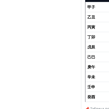
甲子
乙丑
丙寅
丁卯
戊辰
己巳
庚午
辛未
壬申
癸酉
📌 Таблица п