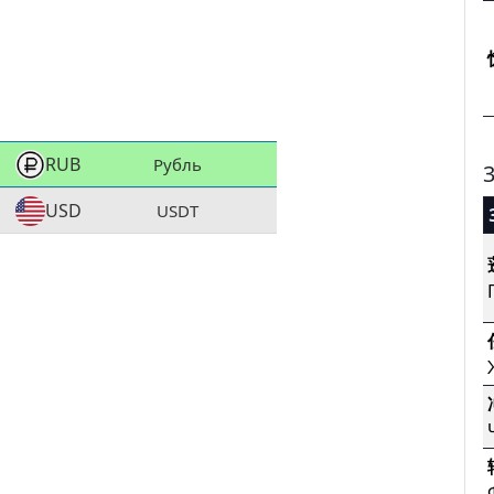
RUB
Рубль
3
USD
USDT