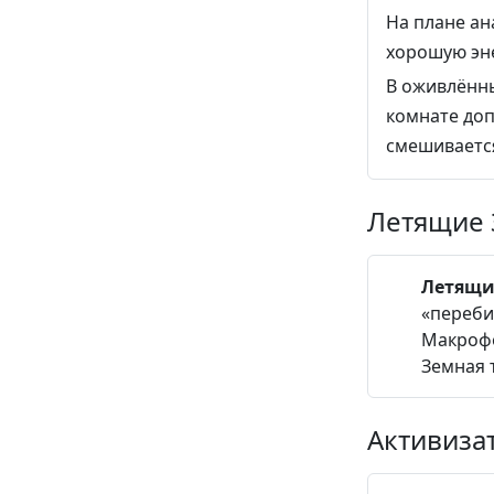
На плане ан
хорошую эне
В оживлённ
комнате доп
смешиваетс
Летящие 
Летящи
«переби
Макрофо
Земная 
Активиза