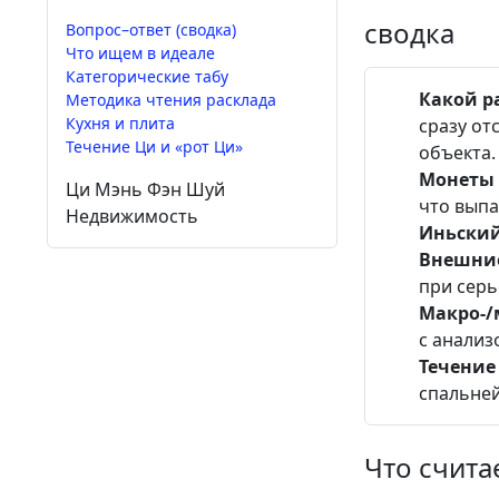
сводка
Вопрос–ответ (сводка)
Что ищем в идеале
Категорические табу
Какой р
Методика чтения расклада
Кухня и плита
сразу от
Течение Ци и «рот Ци»
объекта.
Монеты 
Ци Мэнь
Фэн Шуй
что выпа
Недвижимость
Иньский
Внешние
при серь
Макро-/
с анализ
Течение 
спальней
Что счита