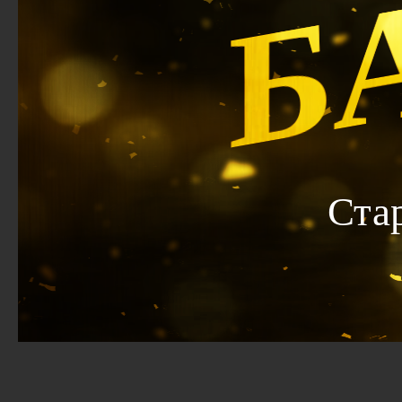
Б
Ста