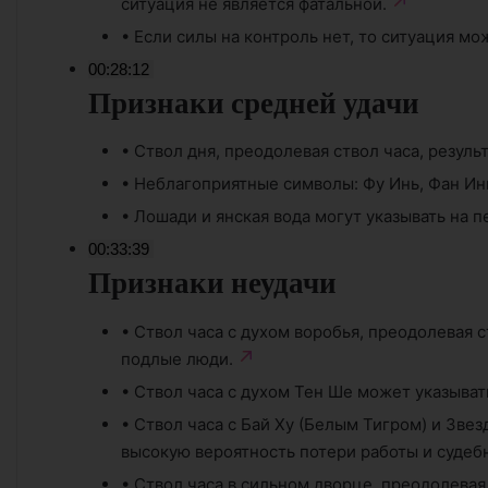
ситуация не является фатальной.
•
Если силы на контроль нет, то ситуация м
00:28:12
Признаки средней удачи
•
Ствол дня, преодолевая ствол часа, результ
•
Неблагоприятные символы: Фу Инь, Фан Ин
•
Лошади и янская вода могут указывать на 
00:33:39
Признаки неудачи
•
Ствол часа с духом воробья, преодолевая с
подлые люди.
•
Ствол часа с духом Тен Ше может указыват
•
Ствол часа с Бай Ху (Белым Тигром) и Зве
высокую вероятность потери работы и судеб
•
Ствол часа в сильном дворце, преодолевая 