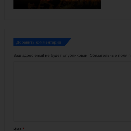
Добавить комментарий
Ваш адрес email не будет опубликован.
Обязательные поля 
К
о
м
м
е
н
т
а
Имя
*