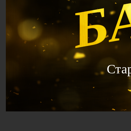
Б
Ста