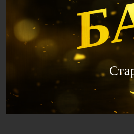
Б
Ста