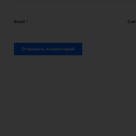
р
и
й
Email
*
Сай
*