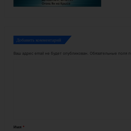
Добавить комментарий
Ваш адрес email не будет опубликован.
Обязательные поля 
К
о
м
м
е
н
т
а
Имя
*