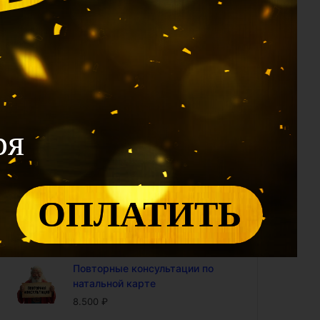
1.990
₽
Калькулятор 12 Дворцов: проф
модуль (доступ на год)
2.400
₽
Калькулятор Ци Мэнь: проф
модуль (доступ на год)
4.800
₽
ря
Калькулятор "Совместимость
по Ба Цзы" (доступ на год)
4.800
₽
ОПЛАТИТЬ
Калькулятор БаЦзы:
включенность карты в 9-ый
период (доступ на год)
5.000
₽
Повторные консультации по
натальной карте
8.500
₽