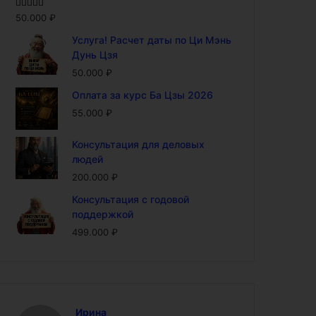
Оценка
5.00
50.000
₽
из 5
Услуга! Расчет даты по Ци Мэнь
Дунь Цзя
50.000
₽
Оплата за курс Ба Цзы 2026
55.000
₽
Консультация для деловых
людей
200.000
₽
Консультация с годовой
поддержкой
499.000
₽
Ирина