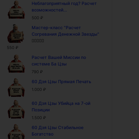
Неблагоприятный год? Расчет
возможностей...
500
₽
Мастер-класс "Расчет
Согревания Денежной Звезды"
Оценка
5.00
550
₽
из 5
Расчет Вашей Миссии по
системе Ба Цзы
790
₽
60 Дзя Цзы Прямая Печать
1.000
₽
60 Дзя Цзы Убийца на 7-ой
Позиции
1.500
₽
60 Дзя Цзы Стабильное
Богатство