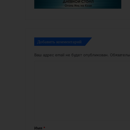
Добавить комментарий
Ваш адрес email не будет опубликован.
Обязател
К
о
м
м
е
н
т
а
Имя
*