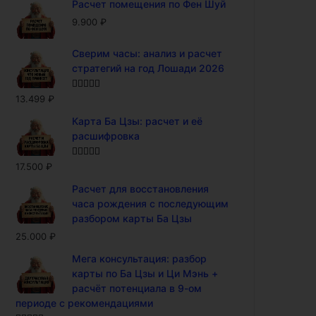
Расчет помещения по Фен Шуй
9.900
₽
Сверим часы: анализ и расчет
стратегий на год Лошади 2026
Оценка
5.00
13.499
₽
из 5
Карта Ба Цзы: расчет и её
расшифровка
Оценка
5.00
17.500
₽
из 5
Расчет для восстановления
часа рождения с последующим
разбором карты Ба Цзы
25.000
₽
Мега консультация: разбор
карты по Ба Цзы и Ци Мэнь +
расчёт потенциала в 9-ом
периоде с рекомендациями