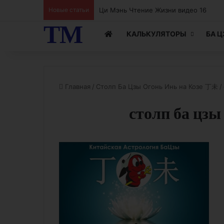
Ци Мэнь Чтение Жизни видео 15
Новые статьи
ТМ
КАЛЬКУЛЯТОРЫ
БА 
Главная
/
Столп Ба Цзы Огонь Инь на Козе 丁未
/
столп ба цзы