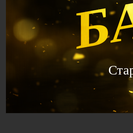
Б
Ста