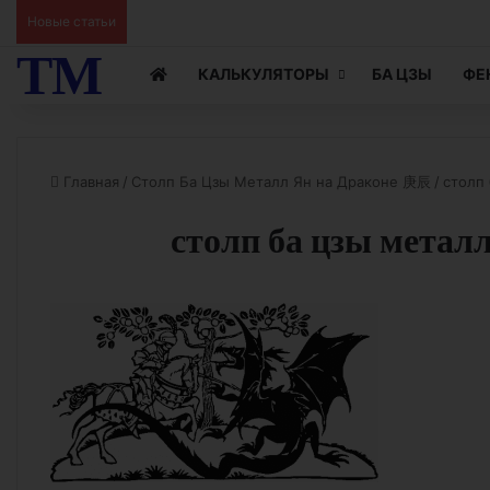
Новые статьи
Ци Мэнь Чтение Жизни видео 15
ТМ
КАЛЬКУЛЯТОРЫ
БА ЦЗЫ
ФЕ
Главная
/
Столп Ба Цзы Металл Ян на Драконе 庚辰
/
столп 
столп ба цзы металл