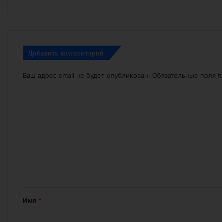
Добавить комментарий
Ваш адрес email не будет опубликован.
Обязательные поля 
К
о
м
м
е
н
т
а
Имя
*
р