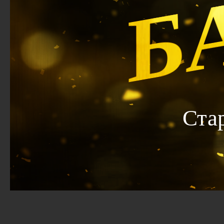
Б
Ста