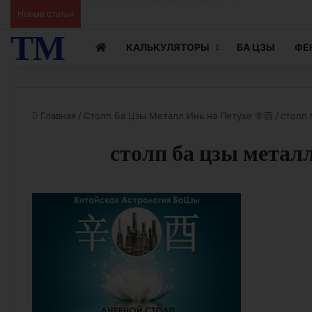
Ци Мэнь Чтение Жизни видео 15
Новые статьи
ТМ
КАЛЬКУЛЯТОРЫ
БА ЦЗЫ
ФЕ
Главная
/
Столп Ба Цзы Металл Инь на Петухе 辛酉
/
столп 
столп ба цзы металл