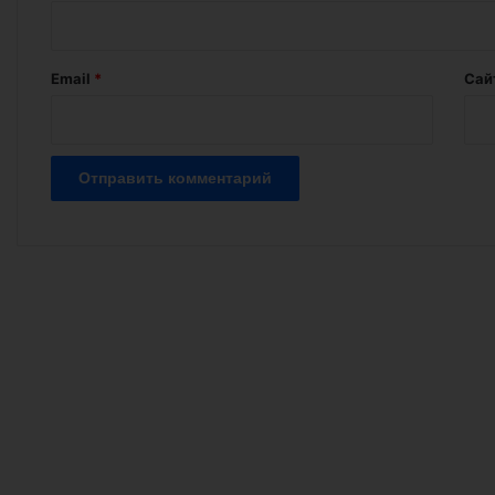
р
и
й
Email
*
Сай
*