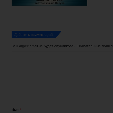
Добавить комментарий
Ваш адрес email не будет опубликован.
Обязательные поля 
К
о
м
м
е
н
т
а
Имя
*