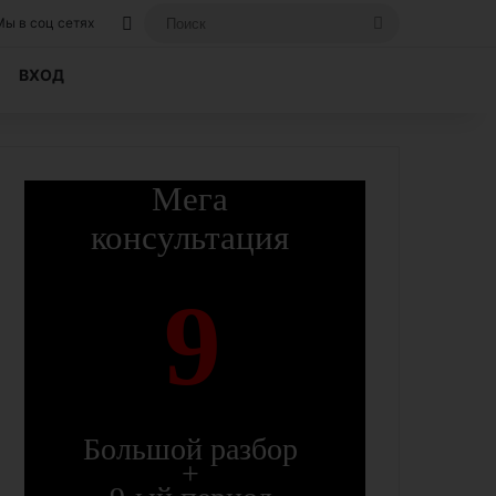
Вход, если вы уже регистрировались на
Поиск
Мы в соц сетях
ВХОД
Мега
консультация
9
Большой разбор
+