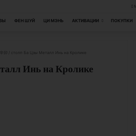
ЦЗЫ
ФЕН ШУЙ
ЦИ МЭНЬ
АКТИВАЦИИ
ПОКУПКИ
е 辛卯
/
столп Ба Цзы Металл Инь на Кролике
талл Инь на Кролике