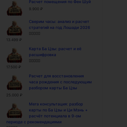
Расчет помещения по Фен Шуй
9.900
₽
Сверим часы: анализ и расчет
стратегий на год Лошади 2026
Оценка
5.00
13.499
₽
из 5
Карта Ба Цзы: расчет и её
расшифровка
Оценка
5.00
17.500
₽
из 5
Расчет для восстановления
часа рождения с последующим
разбором карты Ба Цзы
25.000
₽
Мега консультация: разбор
карты по Ба Цзы и Ци Мэнь +
расчёт потенциала в 9-ом
периоде с рекомендациями