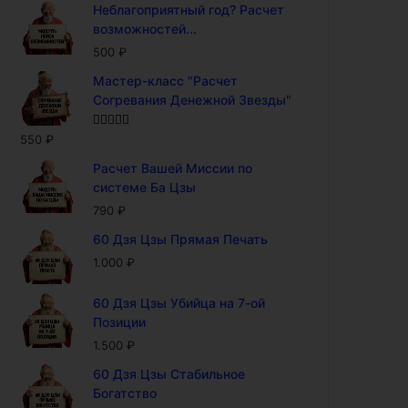
Неблагоприятный год? Расчет
возможностей...
500
₽
Мастер-класс "Расчет
Согревания Денежной Звезды"
Оценка
5.00
550
₽
из 5
Расчет Вашей Миссии по
системе Ба Цзы
790
₽
60 Дзя Цзы Прямая Печать
1.000
₽
60 Дзя Цзы Убийца на 7-ой
Позиции
1.500
₽
60 Дзя Цзы Стабильное
Богатство