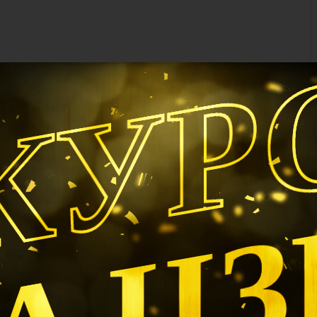
КУР
А Ц