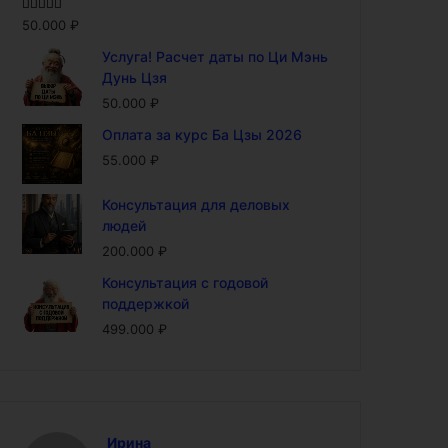
Оценка
5.00
50.000
₽
из 5
Услуга! Расчет даты по Ци Мэнь
Дунь Цзя
50.000
₽
Оплата за курс Ба Цзы 2026
55.000
₽
Консультация для деловых
людей
200.000
₽
Консультация с годовой
поддержкой
499.000
₽
Ирина