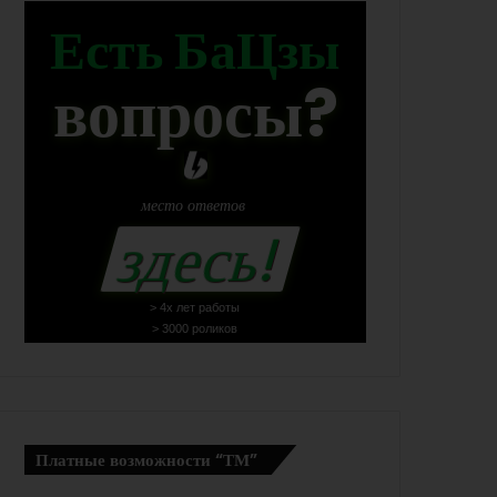
Есть БаЦзы
вопросы?
место
ответов
здесь!
> 4х лет работы
> 3000 роликов
Платные возможности “ТМ”