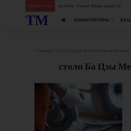
Новые статьи
ТМ
КАЛЬКУЛЯТОРЫ
БА 
Главная
/
Столп Ба Цзы Металл Инь на Кролик
столп Ба Цзы Ме