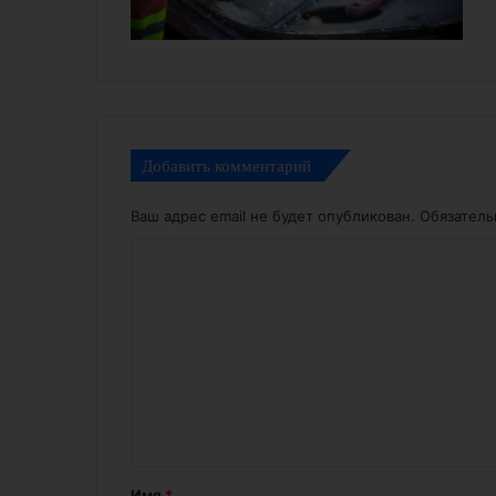
Добавить комментарий
Ваш адрес email не будет опубликован.
Обязател
К
о
м
м
е
н
т
а
Имя
*