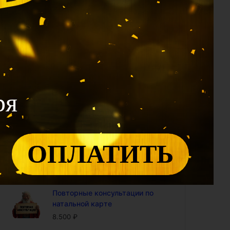
1.990
₽
Калькулятор 12 Дворцов: проф
модуль (доступ на год)
2.400
₽
Калькулятор Ци Мэнь: проф
модуль (доступ на год)
4.800
₽
ря
Калькулятор "Совместимость
по Ба Цзы" (доступ на год)
4.800
₽
ОПЛАТИТЬ
Калькулятор БаЦзы:
включенность карты в 9-ый
период (доступ на год)
5.000
₽
Повторные консультации по
натальной карте
8.500
₽