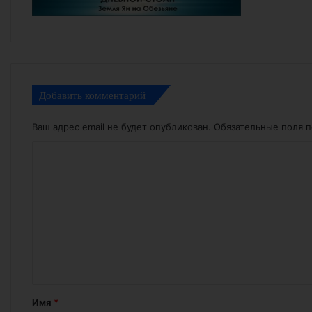
Добавить комментарий
Ваш адрес email не будет опубликован.
Обязательные поля 
К
о
м
м
е
н
т
а
Имя
*