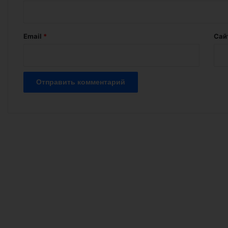
р
и
й
Email
*
Сай
*