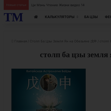
Новые статьи
Ци Мэнь Чтение Жизни видео 14
ТМ
КАЛЬКУЛЯТОРЫ
БА ЦЗЫ
ФЕ
Главная
/
Столп Ба Цзы Земля Ян на Обезьяне 戊申
/
столп 
столп ба цзы земля 