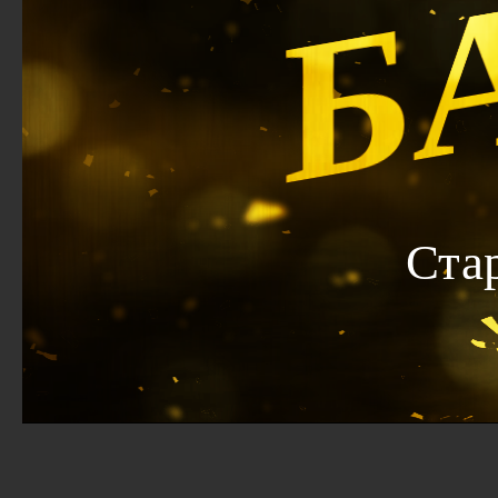
Б
Ста