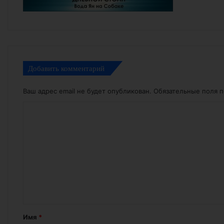
Добавить комментарий
Ваш адрес email не будет опубликован.
Обязательные поля 
К
о
м
м
е
н
т
а
Имя
*