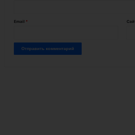
р
и
й
Email
*
Сай
*