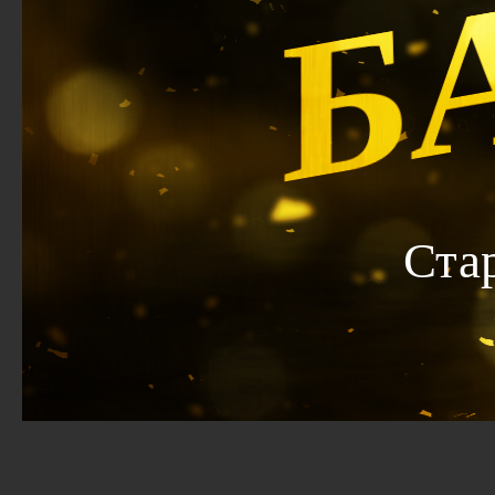
Б
Ста