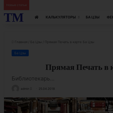
Новые статьи
Ци Мэнь Чтение Жизни видео 15
ТМ
КАЛЬКУЛЯТОРЫ
БА ЦЗЫ
ФЕ
Главная
/
Ба Цзы
/
Прямая Печать в карте Ба Цзы
Ба Цзы
Прямая Печать в 
Библиотекарь...
Send
admin
25.04.2018
an
email