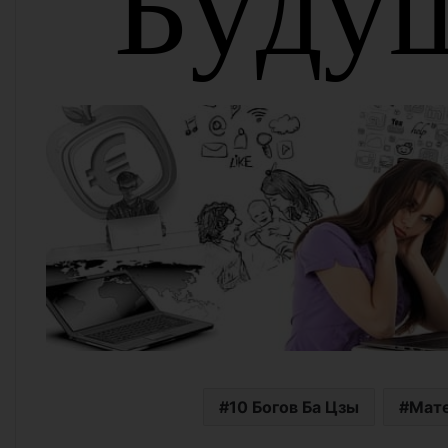
Б
у
д
у
10 Богов Ба Цзы
Мате