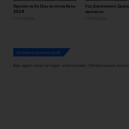
Прогноз по Ба Цзы на месяц Козы
Год Деревянного Драко
2024
прогнозах
01.07.2024
27.06.2024
Добавить комментарий
Ваш адрес email не будет опубликован.
Обязательные поля 
К
о
м
м
е
н
т