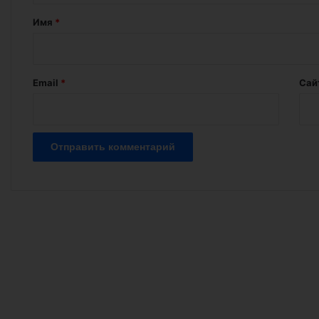
а
Имя
*
р
и
й
Email
*
Сай
*