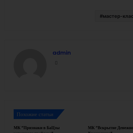
мастер-кла
admin
Facebook
Похожие статьи
МК “Признаки в БаЦзы
МК “Вскрытие Денежно