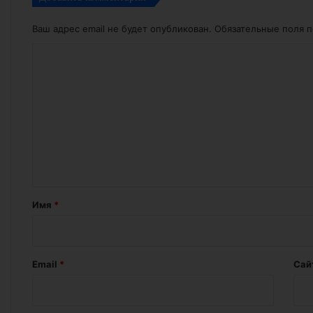
Ваш адрес email не будет опубликован.
Обязательные поля 
К
о
м
м
е
н
т
а
Имя
*
р
и
й
Email
*
Сай
*