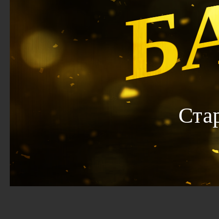
Б
Ста