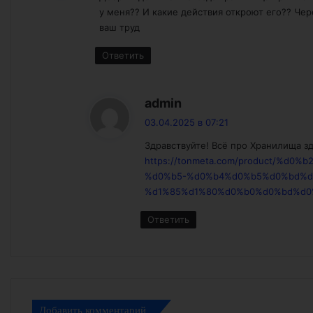
у меня?? И какие действия откроют его?? Чер
ваш труд
Ответить
:
admin
03.04.2025 в 07:21
Здравствуйте! Всё про Хранилища зд
https://tonmeta.com/product/%d
%d0%b5-%d0%b4%d0%b5%d0%bd%d
%d1%85%d1%80%d0%b0%d0%bd%d0
Ответить
Добавить комментарий