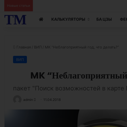
Ци Мэнь Чтение Жизни видео 15
Новые статьи
ТМ
КАЛЬКУЛЯТОРЫ
БА ЦЗЫ
ФЕ
Главная
/
ВИП
/
MK “Неблагоприятный год, что делать?”
ВИП
MK “Неблагоприятный г
пакет "Поиск возможностей в карте
Send
admin
11.04.2018
an
email