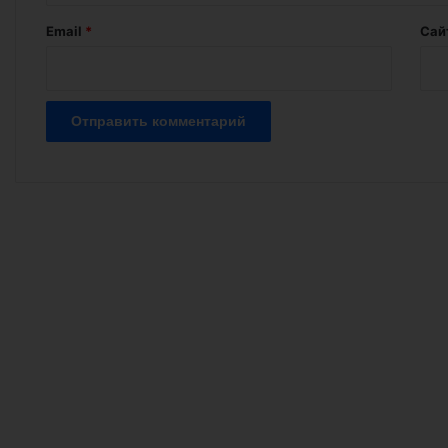
й
Email
*
Сай
*