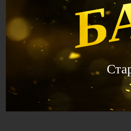
Б
Ста