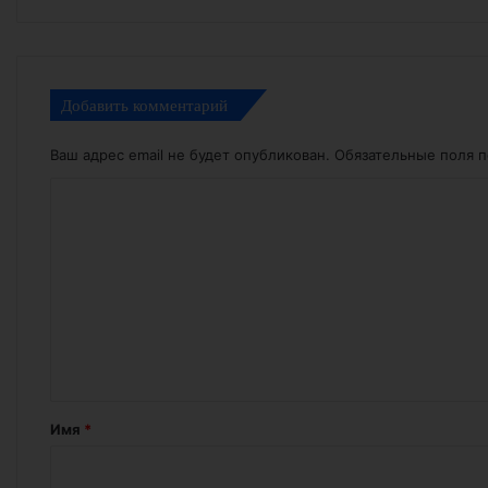
Добавить комментарий
Ваш адрес email не будет опубликован.
Обязательные поля 
К
о
м
м
е
н
т
а
Имя
*
р
и