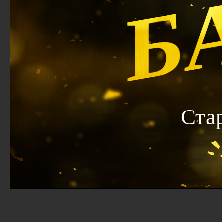
Б
Ста