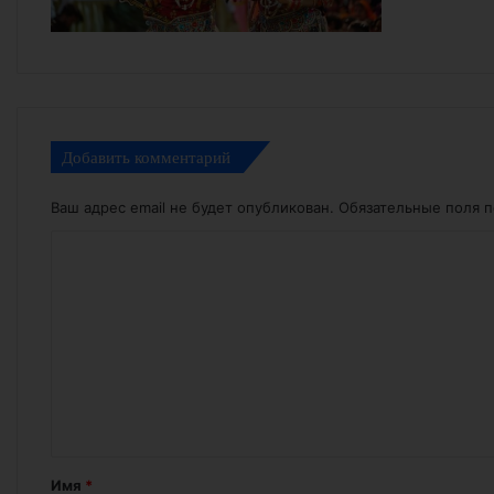
Добавить комментарий
Ваш адрес email не будет опубликован.
Обязательные поля 
К
о
м
м
е
н
т
а
Имя
*