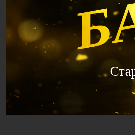
Б
Ста