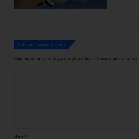
Добавить комментарий
Ваш адрес email не будет опубликован.
Обязательные поля 
К
о
м
м
е
н
т
а
Имя
*