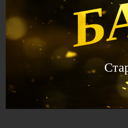
Б
Ста