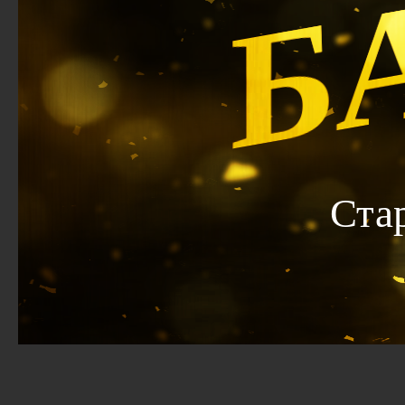
Б
Ста