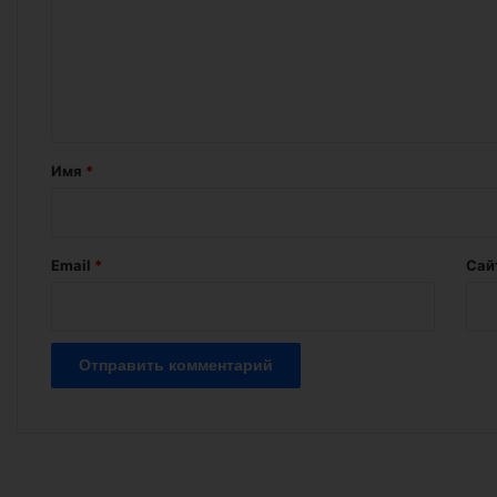
м
е
н
т
а
Имя
*
р
и
й
Email
*
Сай
*