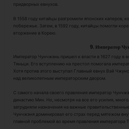
придворных евнухов.
В 1558 году китайцы разгромили японских каперов, к
побережье. Затем, в 1592 году, китайцы помогли кор
вторжение в Корею.
9. Император Чу
Император Чунчжэнь пришел к власти в 1627 году в в
Тяньци. Его вступлению на престол помогала импера
Хотя против этого выступал Главный евнух Вэй Чжунс
над великолепным императорским двором.
С самого начала своего правления император Чунчжэ
династию Мин. Но, несмотря на все его усилия, много
затрудняли назначения на важные правительственны
Чунчжэня доминировал его страх перед мятежом внут
главной проблемой во время правления императора Т