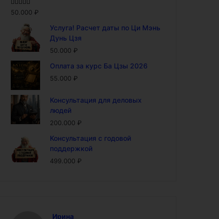
Оценка
5.00
50.000
₽
из 5
Услуга! Расчет даты по Ци Мэнь
Дунь Цзя
50.000
₽
Оплата за курс Ба Цзы 2026
55.000
₽
Консультация для деловых
людей
200.000
₽
Консультация с годовой
поддержкой
499.000
₽
Ирина