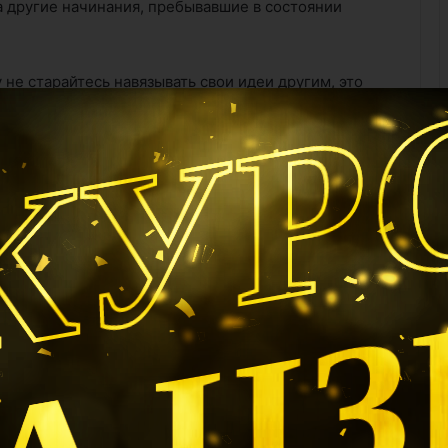
а другие начинания, пребывавшие в состоянии
КУР
 не старайтесь навязывать свои идеи другим, это
ь.
лонны в своем движении к цели.
А Ц
клонность к домыслам, излишняя категоричность,
n
Pinterest
Reddit
VKontakte