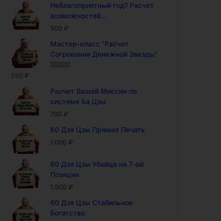
Неблагоприятный год? Расчет
возможностей...
500
₽
Мастер-класс "Расчет
Согревания Денежной Звезды"
Оценка
5.00
550
₽
из 5
Расчет Вашей Миссии по
системе Ба Цзы
790
₽
60 Дзя Цзы Прямая Печать
1.000
₽
60 Дзя Цзы Убийца на 7-ой
Позиции
1.500
₽
60 Дзя Цзы Стабильное
Богатство