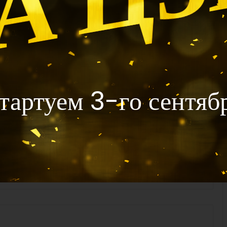
тартуем 3-го сентяб
ние Жизни видео 16
Ци Мэнь Чтение Жизни видео 15
ому назад
4 недели тому назад