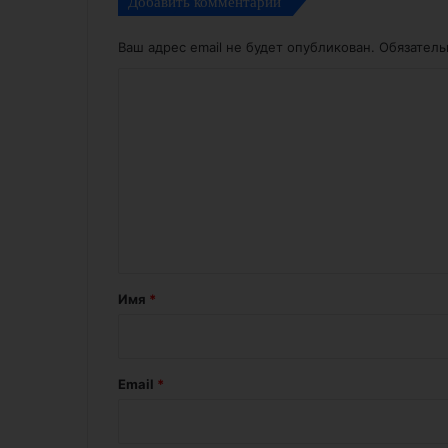
Добавить комментарий
Ваш адрес email не будет опубликован.
Обязател
К
о
м
м
е
н
т
а
Имя
*
р
и
й
Email
*
*