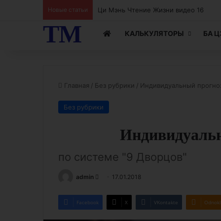
Новые статьи
ТМ
КАЛЬКУЛЯТОРЫ
БА 
Главная
/
Без рубрики
/
Индивидуальный прогноз
Без рубрики
Индивидуальн
по системе "9 Дворцов"
Send
admin
17.01.2018
an
email
Facebook
X
VKontakte
Odnokl