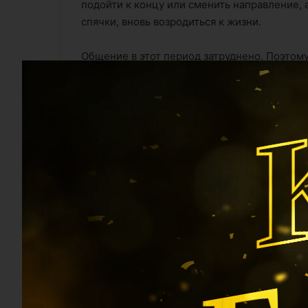
подойти к концу или сменить направление, 
спячки, вновь возродиться к жизни.
Общение в этот период затруднено. Поэтому
вызовет лишь сопротивление и враждебност
Будьте осторожны, но в то же время непрек
Афоризм месяца.
Б
«Учителю были чужды четыре недостатка: с
упрямство и себялюбие»
Поделиться
Facebook
X
LinkedI
Odnoklassniki
Поделиться через е-мейл