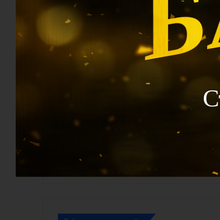
admin
Facebook
С
Похожие статьи
Ци Мэнь Чтение Жизни видео 17
Ци Мэнь Чте
2 недели тому назад
3 недели т