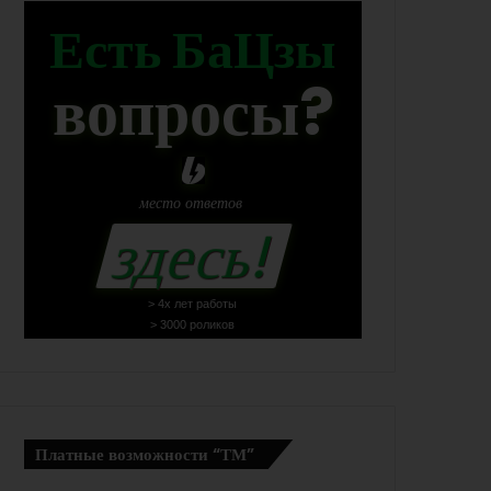
Есть БаЦзы
вопросы?
место
ответов
здесь!
> 4х лет работы
> 3000 роликов
Платные возможности “ТМ”