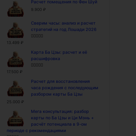
Расчет помещения по Фен Шуй
9.900
₽
Сверим часы: анализ и расчет
стратегий на год Лошади 2026
Оценка
5.00
13.499
₽
из 5
Карта Ба Цзы: расчет и её
расшифровка
Оценка
5.00
17.500
₽
из 5
Расчет для восстановления
часа рождения с последующим
разбором карты Ба Цзы
25.000
₽
Мега консультация: разбор
карты по Ба Цзы и Ци Мэнь +
расчёт потенциала в 9-ом
периоде с рекомендациями