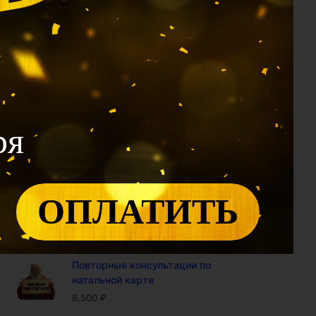
1.990
₽
Калькулятор 12 Дворцов: проф
модуль (доступ на год)
2.400
₽
Калькулятор Ци Мэнь: проф
модуль (доступ на год)
4.800
₽
ря
Калькулятор "Совместимость
по Ба Цзы" (доступ на год)
4.800
₽
ОПЛАТИТЬ
Калькулятор БаЦзы:
включенность карты в 9-ый
период (доступ на год)
5.000
₽
Повторные консультации по
натальной карте
8.500
₽