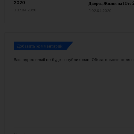
2020
Дворец Жизни на Юге
07.04.2020
02.04.2020
Добавить комментарий
Ваш адрес email не будет опубликован.
Обязательные поля 
К
о
м
м
е
н
т
а