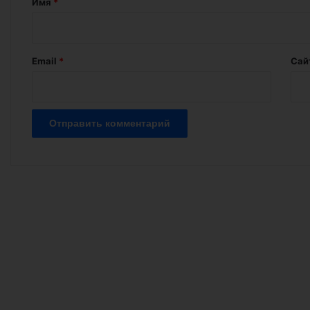
Имя
*
р
и
й
Email
*
Сай
*