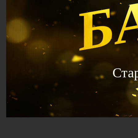
Б
Ста