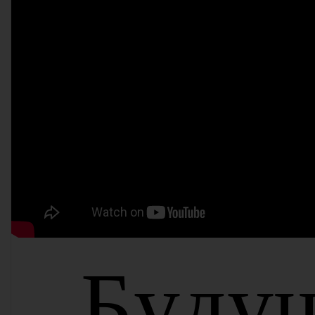
Б
у
д
у