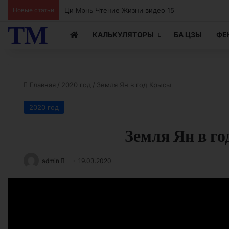
Новые статьи
Ци Мэнь Чтение Жизни видео 15
ТМ
КАЛЬКУЛЯТОРЫ
БА ЦЗЫ
ФЕ
Главная
/
2020 год
/
Земля Ян в год Крысы
2020 год
Земля Ян в г
Send
admin
19.03.2020
an
email