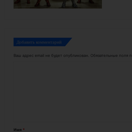
Добавить комментарий
Ваш адрес email не будет опубликован.
Обязательные поля 
К
о
м
м
е
н
т
а
Имя
*