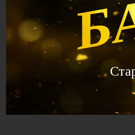
Б
Ста