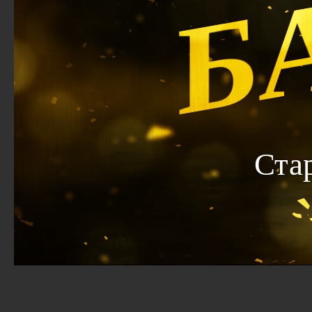
Б
Ста