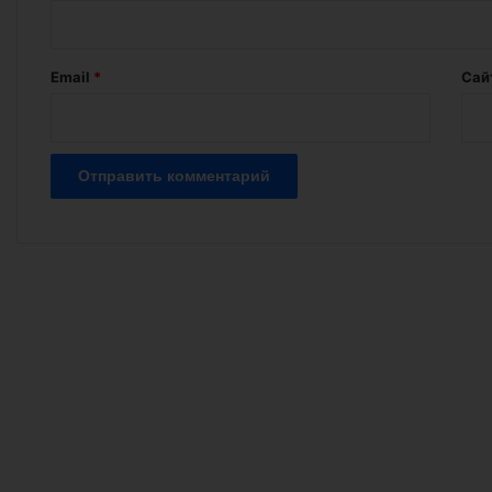
р
и
й
Email
*
Сай
*