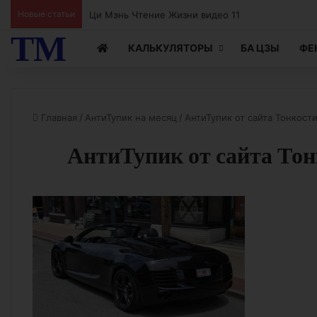
Новые статьи
Ци Мэнь Чтение Жизни видео 10
ТМ
КАЛЬКУЛЯТОРЫ
БА ЦЗЫ
ФЕ
Главная
/
АнтиТупик на месяц
/
АнтиТупик от сайта Тонкост
АнтиТупик от сайта То