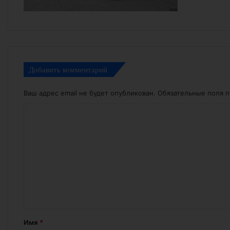
Добавить комментарий
Ваш адрес email не будет опубликован.
Обязательные поля 
К
о
м
м
е
н
т
а
Имя
*